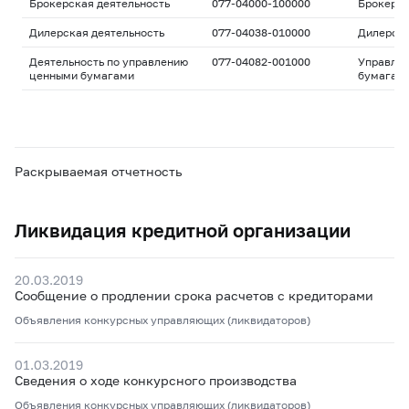
Брокерская деятельность
077-04000-100000
Брокерс
Дилерская деятельность
077-04038-010000
Дилерск
Деятельность по управлению
077-04082-001000
Управле
ценными бумагами
бумагам
Раскрываемая отчетность
Ликвидация кредитной организации
20.03.2019
Сообщение о продлении срока расчетов с кредиторами
Объявления конкурсных управляющих (ликвидаторов)
01.03.2019
Сведения о ходе конкурсного производства
Объявления конкурсных управляющих (ликвидаторов)