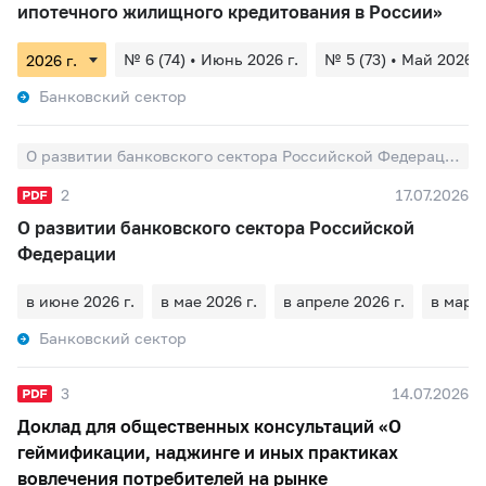
ипотечного жилищного кредитования в России»
№ 6 (74) • Июнь 2026 г.
№ 5 (73) • Май 2026 г
Банковский сектор
О развитии банковского сектора Российской Федерации
2
17.07.2026
О развитии банковского сектора Российской
Федерации
в июне 2026 г.
в мае 2026 г.
в апреле 2026 г.
в марте
Банковский сектор
3
14.07.2026
Доклад для общественных консультаций «О
геймификации, наджинге и иных практиках
вовлечения потребителей на рынке