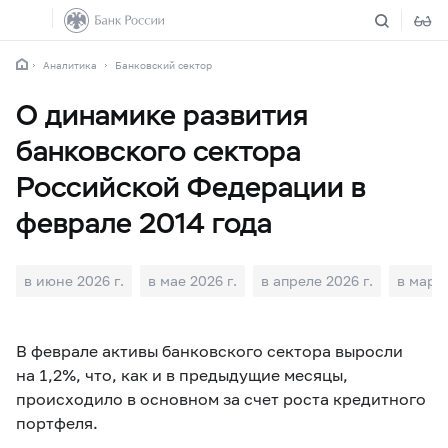
Аналитика
Банковский сектор
О динамике развития
банковского сектора
Российской Федерации в
феврале 2014 года
в июне 2026 г.
в мае 2026 г.
в апреле 2026 г.
в марте
В феврале активы банковского сектора выросли
на 1,2%, что, как и в предыдущие месяцы,
происходило в основном за счет роста кредитного
портфеля.