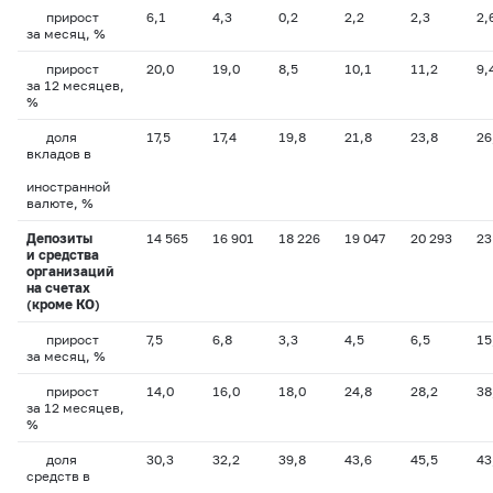
прирост
6,1
4,3
0,2
2,2
2,3
2,
за месяц, %
прирост
20,0
19,0
8,5
10,1
11,2
9,
за 12 месяцев,
%
доля
17,5
17,4
19,8
21,8
23,8
26
вкладов в
иностранной
валюте, %
Депозиты
14 565
16 901
18 226
19 047
20 293
23
и средства
организаций
на счетах
(кроме КО)
прирост
7,5
6,8
3,3
4,5
6,5
15
за месяц, %
прирост
14,0
16,0
18,0
24,8
28,2
38
за 12 месяцев,
%
доля
30,3
32,2
39,8
43,6
45,5
43
средств в