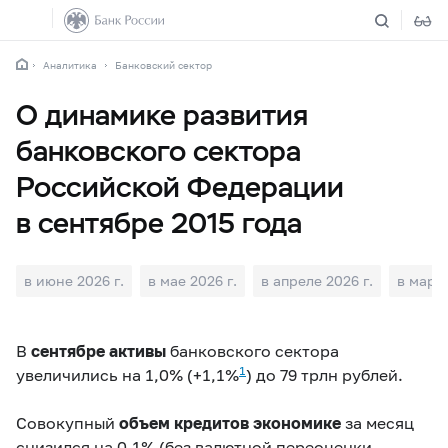
Аналитика
Банковский сектор
О динамике развития
банковского сектора
Российской Федерации
в сентябре 2015 года
в июне 2026 г.
в мае 2026 г.
в апреле 2026 г.
в марте
В
сентябре
активы
банковского сектора
1
увеличились на 1,0% (
+1,1%
) до 79 трлн рублей.
Совокупный
объем кредитов экономике
за месяц
снизился на 0,1% (
без валютной переоценки