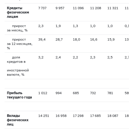
Кредиты
7 737
9 957
11 096
11 208
11 321
11
физическим
лицам
прирост
2,3
1,9
1,3
1,0
1,0
0,
за месяц, %
прирост
39,4
28,7
18,0
16,6
15,9
13
за 12 месяцев,
%
доля
3,2
2,4
2,2
2,3
2,5
2,
кредитов в
иностранной
валюте, %
Прибыль
1 012
994
685
732
781
58
текущего года
Вклады
14 251
16 958
17 298
17 685
18 087
18
физических
лиц