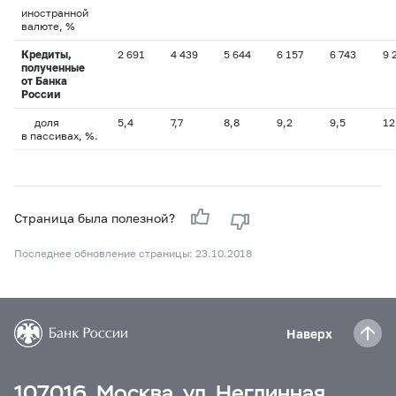
иностранной
валюте, %
Кредиты,
2 691
4 439
5 644
6 157
6 743
9 
полученные
от Банка
России
доля
5,4
7,7
8,8
9,2
9,5
12
в пассивах, %.
Страница была полезной?
Последнее обновление страницы: 23.10.2018
Наверх
107016, Москва, ул. Неглинная,