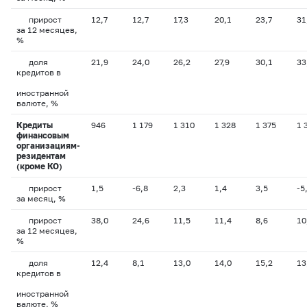
прирост
12,7
12,7
17,3
20,1
23,7
31
за 12 месяцев,
%
доля
21,9
24,0
26,2
27,9
30,1
33
кредитов в
иностранной
валюте, %
Кредиты
946
1 179
1 310
1 328
1 375
1 
финансовым
организациям-
резидентам
(кроме КО)
прирост
1,5
-6,8
2,3
1,4
3,5
-5
за месяц, %
прирост
38,0
24,6
11,5
11,4
8,6
10
за 12 месяцев,
%
доля
12,4
8,1
13,0
14,0
15,2
13
кредитов в
иностранной
валюте, %