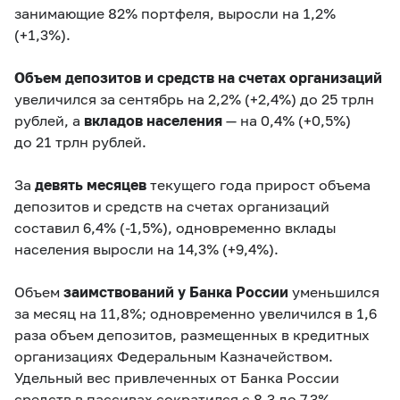
занимающие 82% портфеля, выросли на 1,2%
(
+1,3%
).
Объем депозитов и средств на счетах организаций
увеличился за сентябрь на 2,2% (
+2,4%
) до 25 трлн
рублей, а
вкладов населения
— на 0,4% (
+0,5%
)
до 21 трлн рублей.
За
девять месяцев
текущего года прирост объема
депозитов и средств на счетах организаций
составил 6,4% (
-1,5%
), одновременно вклады
населения выросли на 14,3% (+
9,4%
).
Объем
заимствований у Банка России
уменьшился
за месяц на 11,8%; одновременно увеличился в 1,6
раза объем депозитов, размещенных в кредитных
организациях Федеральным Казначейством.
Удельный вес привлеченных от Банка России
средств в пассивах сократился с 8,3 до 7,3%,