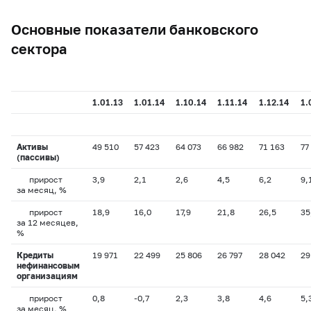
Основные показатели банковского
сектора
1.01.13
1.01.14
1.10.14
1.11.14
1.12.14
1.
Активы
49 510
57 423
64 073
66 982
71 163
77
(пассивы)
прирост
3,9
2,1
2,6
4,5
6,2
9,
за месяц, %
прирост
18,9
16,0
17,9
21,8
26,5
35
за 12 месяцев,
%
Кредиты
19 971
22 499
25 806
26 797
28 042
29
нефинансовым
организациям
прирост
0,8
-0,7
2,3
3,8
4,6
5,
за месяц, %