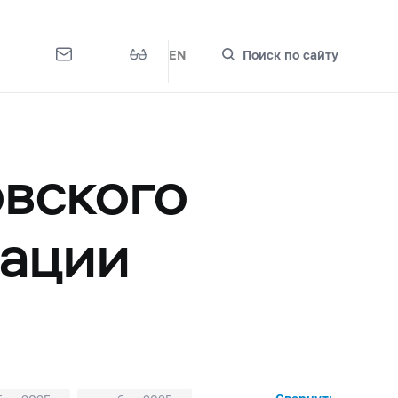
EN
Поиск по сайту
овского
рации