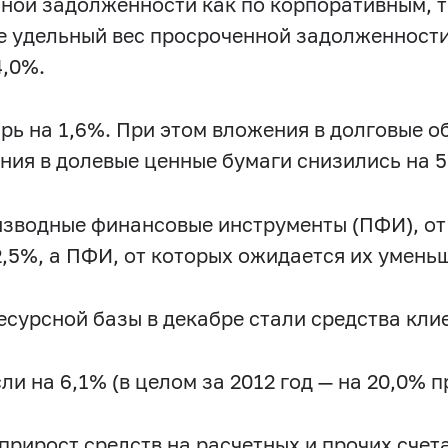
2017 г.: июнь
2017 г.: май
2017 г.: апрель
2017 г.: март
ной задолженности как по корпоративным, т
ате удельный вес просроченной задолженност
2016 г.: сентябрь
2016 г.: август
2016 г.: июль
2016 г
4,0%.
2015 г.: декабрь
2015 г.: ноябрь
2015 г.: октябрь
2015 г.
: апрель
2015 г.: март
2015 г.: февраль
2015 г.: январь
рь на 1,6%. При этом вложения в долговые о
2014 г.: август
2014 г.: июль
2014 г.: июнь
2014 г.: м
ения в долевые ценные бумаги снизились на 5
2013 г.: ноябрь
2013 г.: октябрь
2013 г.: сентябрь
201
г.: март
2013 г.: февраль
2013 г.: январь
2012 г.: декаб
изводные финансовые инструменты (ПФИ), от
2012 г.: июнь
2012 г.: май
2012 г.: апрель
2012 г.: март
,5%, а ПФИ, от которых ожидается их уменьш
урсной базы в декабре стали средства кли
 на 6,1% (в целом за 2012 год — на 20,0% пр
рирост средств на расчетных и прочих счета