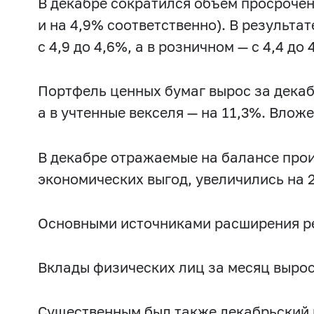
2017 г.: сентябрь
2017 г.: август
2017 г.: июль
В декабре сократился объем просрочен
и на 4,9% соответственно). В результ
2016 г.: декабрь
2016 г.: ноябрь
2016 г.: октябрь
с 4,9 до 4,6%, а в розничном — с 4,4 до 
2016 г.: март
2016 г.: февраль
2016 г.: январь
2015 г.: июль
2015 г.: июнь
2015 г.: май
2015 г.
Портфель ценных бумаг вырос за декаб
2014 г.: ноябрь
2014 г.: октябрь
2014 г.: сентябрь
а в учтенные векселя — на 11,3%. Влож
2014 г.: февраль
2014 г.: январь
2013 г.: декабрь
2013 г.: июнь
2013 г.: май
2013 г.: апрель
2013 
В декабре отражаемые на балансе про
2012 г.: сентябрь
2012 г.: август
2012 г.: июль
экономических выгод, увеличились на 2
Основными источниками расширения рес
Вклады физических лиц за месяц выросли
Существенным был также декабрьский п