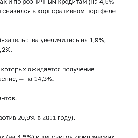
2017 г.: февраль
2017 г.: январь
ак и по розничным кредитам (на 4,5%
и снизился в корпоративном портфеле
.: июнь
2016 г.: май
2016 г.: апрель
: сентябрь
2015 г.: август
2014 г.
2014 г.: декабрь
бязательства увеличились на 1,9%,
ай
2014 г.: апрель
2014 г.: март
,2%.
3 г.: август
2013 г.: июль
рь
2012 г.: ноябрь
2012 г.: октябрь
 которых ожидается получение
2012 г.: февраль
2012 г.: январь
ение, — на 14,3%.
ентов.
отив 20,9% в 2011 году).
х (на 4,5%) и депозитов юридических