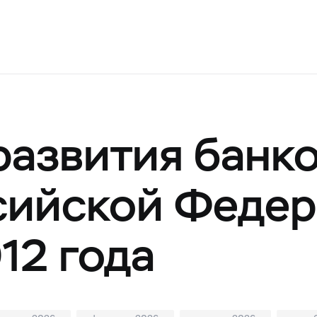
развития банк
сийской Феде
12 года