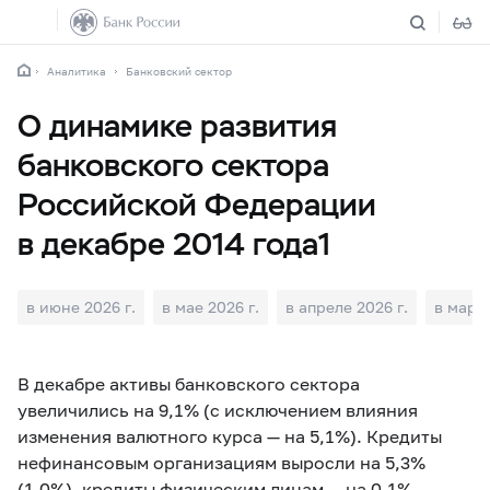
Аналитика
Банковский сектор
О динамике развития
банковского сектора
Российской Федерации
в декабре 2014 года1
в июне 2026 г.
в мае 2026 г.
в апреле 2026 г.
в марте
В декабре активы банковского сектора
увеличились на 9,1% (с исключением влияния
изменения валютного курса — на 5,1%). Кредиты
нефинансовым организациям выросли на 5,3%
(1,0%), кредиты физическим лицам — на 0,1%