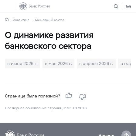
Аналитика
Банковский сектор
О динамике развития
банковского сектора
в июне 2026 г.
в мае 2026 г.
в апреле 2026 г.
в марте
Страница была полезной?
Последнее обновление страницы: 23.10.2018
Наверх