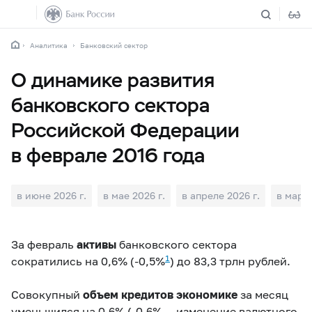
Аналитика
Банковский сектор
О динамике развития
банковского сектора
Российской Федерации
в феврале 2016 года
в июне 2026 г.
в мае 2026 г.
в апреле 2026 г.
в марте
За февраль
активы
банковского сектора
1
сократились на 0,6% (
-0,5%
) до 83,3 трлн рублей.
Совокупный
объем кредитов экономике
за месяц
уменьшился на 0,6% (
-0,6%
—
изменение валютного