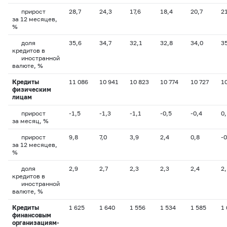
прирост
28,7
24,3
17,6
18,4
20,7
2
за 12 месяцев,
%
доля
35,6
34,7
32,1
32,8
34,0
3
кредитов в
иностранной
валюте, %
Кредиты
11 086
10 941
10 823
10 774
10 727
1
физическим
лицам
прирост
-1,5
-1,3
-1,1
-0,5
-0,4
0,
за месяц, %
прирост
9,8
7,0
3,9
2,4
0,8
-0
за 12 месяцев,
%
доля
2,9
2,7
2,3
2,3
2,4
2,
кредитов в
иностранной
валюте, %
Кредиты
1 625
1 640
1 556
1 534
1 585
1
финансовым
организациям-