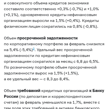
и совокупного объема кредитов экономике
составило соответственно +0,3% (
-0,7%
) и +1,0%
(
+0,1%
), одновременно кредиты нефинансовым
организациям выросли на 1,5% (
+0,4%
). Кредиты
физическим лицам сократились на 0,8% (
‑0,8%
).
Объем
просроченной задолженности
по корпоративному портфелю за февраль снизился
2
на 5,4% (
-5,4%)
. Удельный вес просроченной
задолженности по кредитам нефинансовым
организациям сократился за месяц с 6,8 до 6,5%.
По розничному портфелю объем просроченной
задолженности вырос на 1,5% (
+1,5%
),
а ее удельный вес — с 8,3 до 8,4%.
Объем
требований
кредитных организаций
к Банку
России
(по депозитам и корреспондентским
счетам) за февраль уменьшился на 1,7%, вместе с
тем доля этих требований в активах банковского