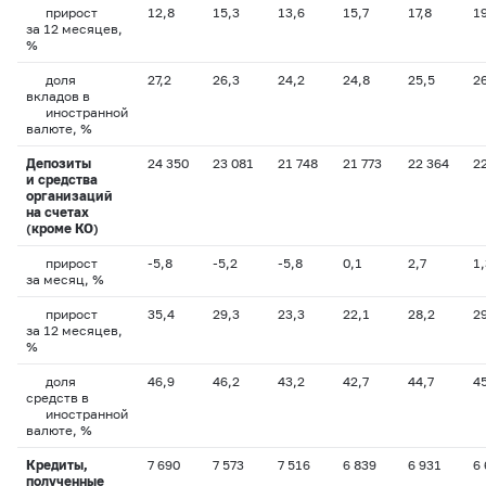
прирост
12,8
15,3
13,6
15,7
17,8
1
за 12 месяцев,
%
доля
27,2
26,3
24,2
24,8
25,5
2
вкладов в
иностранной
валюте, %
Депозиты
24 350
23 081
21 748
21 773
22 364
2
и средства
организаций
на счетах
(кроме КО)
прирост
-5,8
-5,2
-5,8
0,1
2,7
1,
за месяц, %
прирост
35,4
29,3
23,3
22,1
28,2
2
за 12 месяцев,
%
доля
46,9
46,2
43,2
42,7
44,7
4
средств в
иностранной
валюте, %
Кредиты,
7 690
7 573
7 516
6 839
6 931
6
полученные