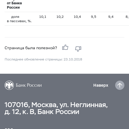
от Банка
России
доля
10,1
10,2
10,4
9,5
9,4
8,
в пассивах, %.
Страница была полезной?
Последнее обновление страницы: 23.10.2018
Наверх
107016, Москва, ул. Неглинная,
д. 12, к. В, Банк России