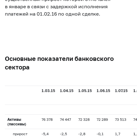
в январе в связи с задержкой исполнения
платежей на 01.02.16 по одной сделке.
Основные показатели банковского
сектора
1.03.15
1.04.15
1.05.15
1.06.15
1.07.15
1
Активы
76 378
74 447
72 328
72 289
73 513
7
(пассивы)
прирост
-5,4
-2,5
-2,8
-0,1
1,7
1,