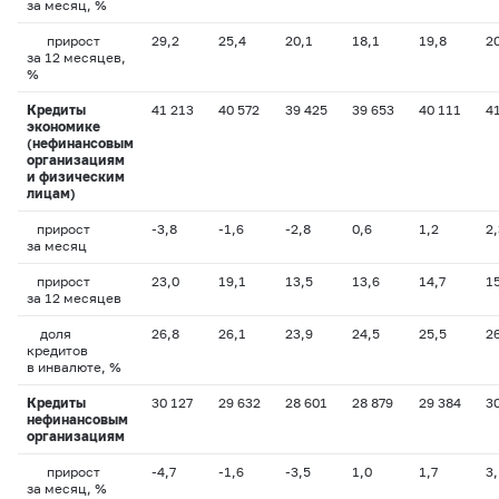
за месяц, %
прирост
29,2
25,4
20,1
18,1
19,8
2
за 12 месяцев,
%
Кредиты
41 213
40 572
39 425
39 653
40 111
4
экономике
(нефинансовым
организациям
и физическим
лицам)
прирост
-3,8
-1,6
-2,8
0,6
1,2
2,
за месяц
прирост
23,0
19,1
13,5
13,6
14,7
1
за 12 месяцев
доля
26,8
26,1
23,9
24,5
25,5
2
кредитов
в инвалюте, %
Кредиты
30 127
29 632
28 601
28 879
29 384
3
нефинансовым
организациям
прирост
-4,7
-1,6
-3,5
1,0
1,7
3,
за месяц, %