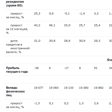
резидентам
(кроме КО)
прирост
25,3
0,9
-5,1
-1,4
3,3
1,
за месяц, %
прирост
43,2
46,1
33,0
25,7
25,4
2
за 12 месяцев,
%
доля
31,0
30,8
28,9
30,9
29,3
3
кредитов в
иностранной
валюте, %
Фи
Прибыль
-36
6
-17
9
51
3
текущего года
Вклады
19 077
19 093
19 133
19 383
19 892
2
физических
лиц
прирост
-1,3
0,1
0,2
1,3
2,6
2,
за месяц, %