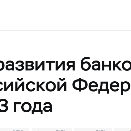
развития банк
сийской Феде
3 года