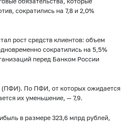
говые обязательства, которые
2017 г.: февраль
2017 г.: январь
тив, сократились на 7,8 и 2,0%
.: июнь
2016 г.: май
2016 г.: апрель
: сентябрь
2015 г.: август
2014 г.
2014 г.: декабрь
ал рост средств клиентов: объем
ай
2014 г.: апрель
2014 г.: март
 одновременно сократились на 5,5%
3 г.: август
2013 г.: июль
рганизаций перед Банком России
рь
2012 г.: ноябрь
2012 г.: октябрь
2012 г.: февраль
2012 г.: январь
(ПФИ). По ПФИ, от которых ожидается
ется их уменьшение, — 7,9.
быль в размере 323,6 млрд рублей,