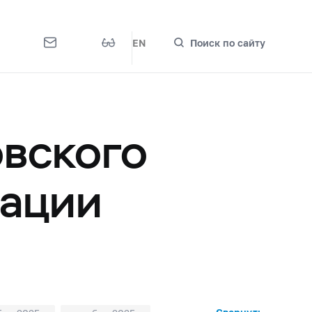
EN
Поиск по сайту
овского
рации