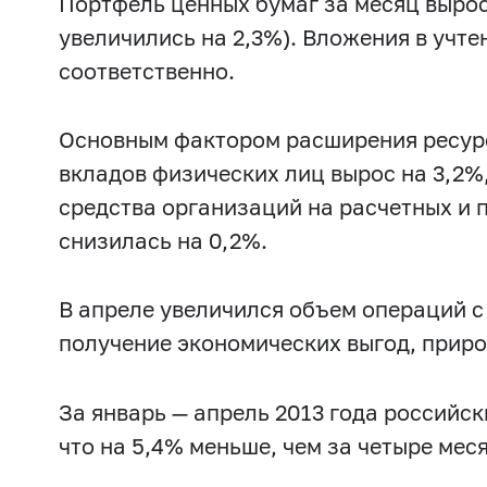
Портфель ценных бумаг за месяц вырос 
2017 г.: сентябрь
2017 г.: август
2017 г.: июль
увеличились на 2,3%). Вложения в учте
2016 г.: декабрь
2016 г.: ноябрь
2016 г.: октябрь
соответственно.
2016 г.: март
2016 г.: февраль
2016 г.: январь
2015 г.: июль
2015 г.: июнь
2015 г.: май
2015 г.
Основным фактором расширения ресурсн
2014 г.: ноябрь
2014 г.: октябрь
2014 г.: сентябрь
вкладов физических лиц вырос на 3,2%
2014 г.: февраль
2014 г.: январь
2013 г.: декабрь
средства организаций на расчетных и 
2013 г.: июнь
2013 г.: май
2013 г.: апрель
2013 
снизилась на 0,2%.
2012 г.: сентябрь
2012 г.: август
2012 г.: июль
В апреле увеличился объем операций 
получение экономических выгод, прирос
За январь — апрель 2013 года российс
что на 5,4% меньше, чем за четыре меся