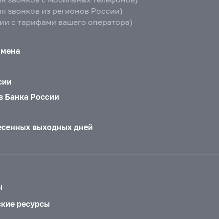
ля звонков из регионов России)
вии с тарифами вашего оператора)
бмена
сии
в Банка России
есенных выходных дней
ы
ские ресурсы