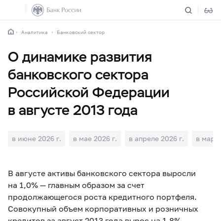
Аналитика
Банковский сектор
О динамике развития
банковского сектора
Российской Федерации
в августе 2013 года
в июне 2026 г.
в мае 2026 г.
в апреле 2026 г.
в марте
В августе активы банковского сектора выросли
на 1,0% — главным образом за счет
продолжающегося роста кредитного портфеля.
Совокупный объем корпоративных и розничных
кредитов за август 2013 года вырос на 1,8%.