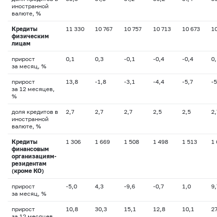
иностранной
валюте, %
Кредиты
11 330
10 767
10 757
10 713
10 673
1
физическим
лицам
прирост
0,1
0,3
-0,1
-0,4
-0,4
0,
за месяц, %
прирост
13,8
-1,8
-3,1
-4,4
-5,7
-5
за 12 месяцев,
%
доля кредитов в
2,7
2,7
2,7
2,5
2,5
2,
иностранной
валюте, %
Кредиты
1 306
1 669
1 508
1 498
1 513
1
финансовым
организациям-
резидентам
(кроме КО)
прирост
-5,0
4,3
-9,6
-0,7
1,0
9,
за месяц, %
прирост
10,8
30,3
15,1
12,8
10,1
27
за 12 месяцев,