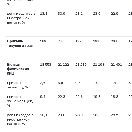
%
доля кредитов в
13,1
30,9
23,2
23,0
22,9
2
иностранной
валюте, %
Прибыль
589
76
127
193
264
1
текущего года
Вклады
18 553
21 122
21 215
21 193
21 491
2
физических
лиц
прирост
2,6
3,5
0,4
-0,1
1,4
8,
за месяц, %
прирост
9,4
22,3
22,6
19,8
18,8
2
за 12 месяцев,
%
доля вкладов в
26,1
29,0
28,9
28,3
28,5
2
иностранной
валюте, %