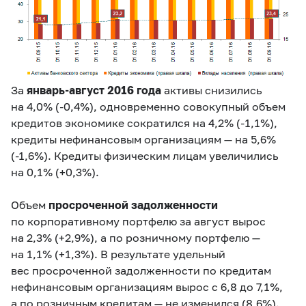
За
январь-август 2016 года
активы снизились
на 4,0% (
-0,4%
), одновременно совокупный объем
кредитов экономике сократился на 4,2% (
‑1,1%
),
кредиты нефинансовым организациям — на 5,6%
(
-1,6%
). Кредиты физическим лицам увеличились
на 0,1% (
+0,3%
).
Объем
просроченной задолженности
по корпоративному портфелю за август вырос
на 2,3% (
+2,9%),
а по розничному портфелю —
на 1,1% (
+1,3%
). В результате удельный
вес просроченной задолженности по кредитам
нефинансовым организациям вырос с 6,8 до 7,1%,
а по розничным кредитам — не изменился (8,6%).