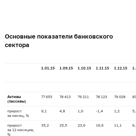
Основные показатели банковского
сектора
1.01.15
1.09.15
1.10.15
1.11.15
1.12.15
1
Активы
77 653
78 413
79 211
78 123
79 028
8
(пассивы)
прирост
9,1
4,8
1,0
-1,4
1,2
5,
за месяц, %
прирост
35,2
25,5
23,6
16,6
11,1
6,
за 12 месяцев,
%