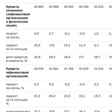
Кредиты
40 866
42 568
42 505
42 349
43 016
4
экономике
(нефинансовым
организациям
и физическим
лицам)
прирост
3,8
3,7
-0,1
-0,4
1,6
2,
за месяц
прирост
25,9
17,6
15,2
11,4
9,3
7,
за 12 месяцев
доля кредитов
24,8
28,9
28,4
27,7
28,7
3
в инвалюте, %
Кредиты
29 536
31 801
31 748
31 635
32 343
3
нефинансовым
организациям
прирост
5,3
5,0
-0,2
-0,4
2,2
3,
за месяц, %
прирост
31,3
26,0
23,0
18,1
15,3
12
за 12 месяцев,
%
доля кредитов в
33,3
37,8
37,2
36,2
37,4
3