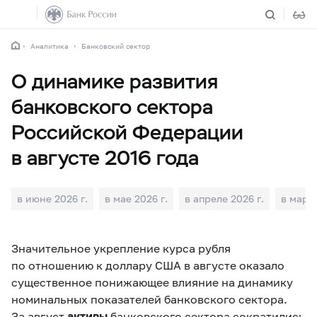
Аналитика
Банковский сектор
О динамике развития
банковского сектора
Российской Федерации
в августе 2016 года
в июне 2026 г.
в мае 2026 г.
в апреле 2026 г.
в марте
Значительное укрепление курса рубля
по отношению к доллару США в августе оказало
существенное понижающее влияние на динамику
номинальных показателей банковского сектора.
За август
активы
банковского сектора сократились