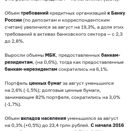
Объем
требований
кредитных организаций
к Банку
России
(по депозитам и корреспондентским
счетам) увеличился за август на 19,3%, а доля этих
требований в активах банковского сектора — с 2,3
до 2,8%.
Выросли объемы
МБК
, предоставленных
банкам-
резидентам
, (на 0,6%), тогда как предоставленные
банкам-нерезидентам
сократились на 6,1%.
Портфель
ценных бумаг
за август уменьшился
на 2,6% (
-1,5%
); долговые ценные бумаги,
занимающие 82% портфеля, сократились на 3,0%
(
-1,7%
).
Объем
вкладов населения
уменьшился за август
на 0,3% (
+0,5%
) до 23,4 трлн рублей.
С начала 2016