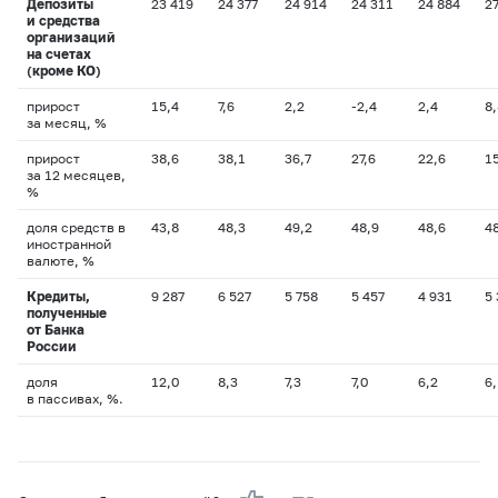
Депозиты
23 419
24 377
24 914
24 311
24 884
2
и средства
организаций
на счетах
(кроме КО)
прирост
15,4
7,6
2,2
-2,4
2,4
8,
за месяц, %
прирост
38,6
38,1
36,7
27,6
22,6
1
за 12 месяцев,
%
доля средств в
43,8
48,3
49,2
48,9
48,6
4
иностранной
валюте, %
Кредиты,
9 287
6 527
5 758
5 457
4 931
5
полученные
от Банка
России
доля
12,0
8,3
7,3
7,0
6,2
6,
в пассивах, %.