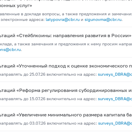
ионных услуг»
авленные в докладе вопросы, а также предложения и замечани
о электронные адреса:
latypovra@cbr.ru
и
sigunovma@cbr.ru
.
ьтаций «Стейблкоины: направления развития в России»
кладе, а также замечания и предложения к нему просим направ
ons@cbr.ru
.
ьтаций «Уточненный подход к оценке экономического 
правлять до 25.07.26 включительно на адрес:
surveys_DBRA@c
льтаций «Реформа регулирования субординированных 
правлять до 15.07.26 включительно на адрес:
surveys_DBRA@c
ьтаций «Увеличение минимального размера капитала б
правлять до 03.07.26 включительно на адрес:
surveys_DBRA@c