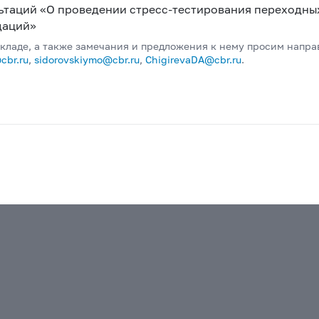
ьтаций «О проведении стресс-тестирования переходны
даций»
окладе, а также замечания и предложения к нему просим напра
br.ru
,
sidorovskiymo@cbr.ru
,
ChigirevaDA@cbr.ru
.