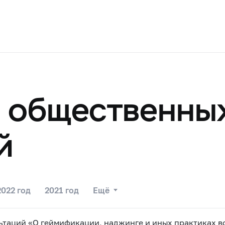
я общественны
й
2022 год
2021 год
Ещё
ьтаций «О геймификации, наджинге и иных практиках в