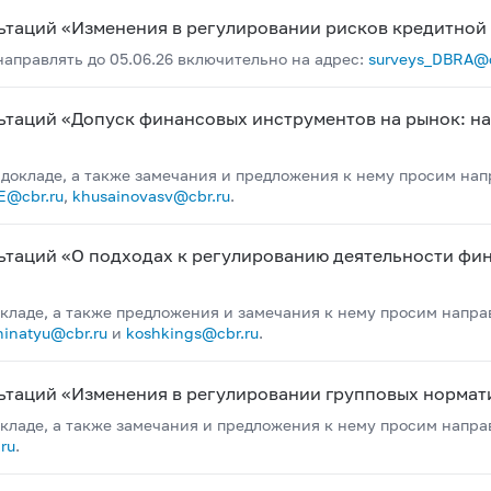
ьтаций «Изменения в регулировании рисков кредитной
правлять до 05.06.26 включительно на адрес:
surveys_DBRA@c
ьтаций «Допуск финансовых инструментов на рынок: н
 докладе, а также замечания и предложения к нему просим нап
E@cbr.ru
,
khusainovasv@cbr.ru
.
ьтаций «О подходах к регулированию деятельности фи
окладе, а также предложения и замечания к нему просим напра
hinatyu@cbr.ru
и
koshkings@cbr.ru
.
ьтаций «Изменения в регулировании групповых нормат
кладе, а также замечания и предложения к нему просим направ
ru
.