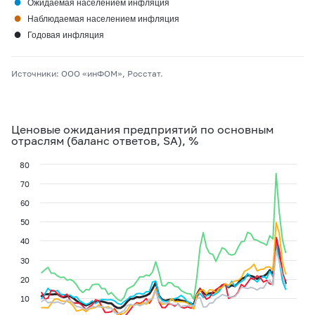
●
Ожидаемая населением инфляция
●
Наблюдаемая населением инфляция
●
Годовая инфляция
Источники: ООО «инФОМ», Росстат.
Ценовые ожидания предприятий по основным
отраслям (баланс ответов, SA), %
80
70
60
50
40
30
20
10