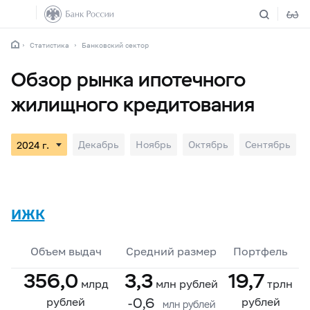
Статистика
Банковский сектор
Обзор рынка ипотечного
жилищного кредитования
Декабрь
Ноябрь
Октябрь
Сентябрь
ИЖК
Объем выдач
Средний размер
Портфель
356,0
3,3
19,7
млрд
млн рублей
трлн
-0,6
рублей
рублей
млн рублей