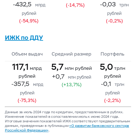
-432,5
-0,03
(-14,7%)
млрд
трлн
рублей
рублей
(-54,9%)
(-0,2%)
ИЖК по ДДУ
Объем выдач
Средний размер
Портфель
117,1
5,7
5,0
млрд
млн рублей
трлн
+0,7
рублей
рублей
млн рублей
-357,5
-0,1
(+13,7%)
млрд
трлн
рублей
рублей
(-75,3%)
(-2,2%)
Данные за июль 2024 года по кредитам, предоставленным в рублях.
Изменение показателей в сопоставлении июль к июню 2024 года.
Итоговые значения показателей ИЖК соответствуют предварительным
данным, приведенным в публикации
«О развитии банковского сектора
Российской Федерации»
.