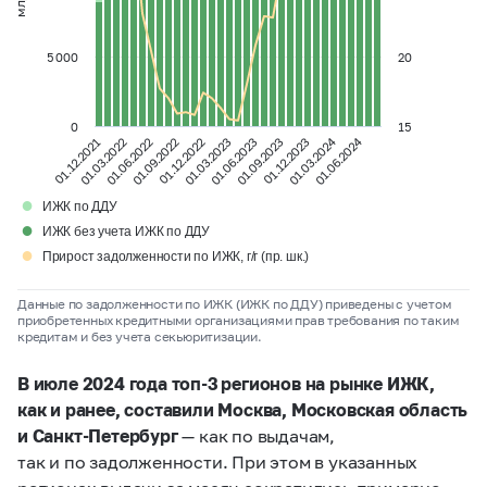
5 000
20
0
15
01.03.2024
01.06.2024
01.12.2021
01.03.2022
01.06.2022
01.09.2022
01.12.2022
01.03.2023
01.06.2023
01.09.2023
01.12.2023
●
ИЖК по ДДУ
●
ИЖК без учета ИЖК по ДДУ
●
Прирост задолженности по ИЖК, г/г (пр. шк.)
Данные по задолженности по ИЖК (ИЖК по ДДУ) приведены с учетом
приобретенных кредитными организациями прав требования по таким
кредитам и без учета секьюритизации.
В июле 2024 года топ-3 регионов на рынке ИЖК,
как и ранее, составили Москва, Московская область
и Санкт-Петербург
— как по выдачам,
так и по задолженности. При этом в указанных