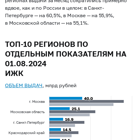
регионах выдачи за месяц сократились примерно
вдвое, как и по России в целом: в Санкт-
Петербурге — на 60,5%, в Москве — на 55,9%,
в Московской области — на 55,1%.
ТОП-10 РЕГИОНОВ ПО
ОТДЕЛЬНЫМ ПОКАЗАТЕЛЯМ НА
01.08.2024
ИЖК
ОБЪЕМ ВЫДАЧ
, млрд рублей
40,0
40,0
г. Москва
25,1
25,1
Московская область
16,9
16,9
г. Санкт-Петербург
14,5
14,5
Краснодарский край