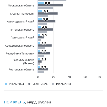
8,0
8,0
Московская область
6,1
6,1
г. Санкт-Петербург
5,6
5,6
Краснодарский край
4,0
4,0
Тюменская область
3,6
3,6
Приморский край
3,5
3,5
Свердловская область
3,3
3,3
Республика Татарстан
3,2
3,2
Республика Саха
(Якутия)
3,2
3,2
Ростовская область
0
20
40
60
80
●
●
●
Июль 2024
Июнь 2024
Июль 2023
ПОРТФЕЛЬ
, млрд рублей