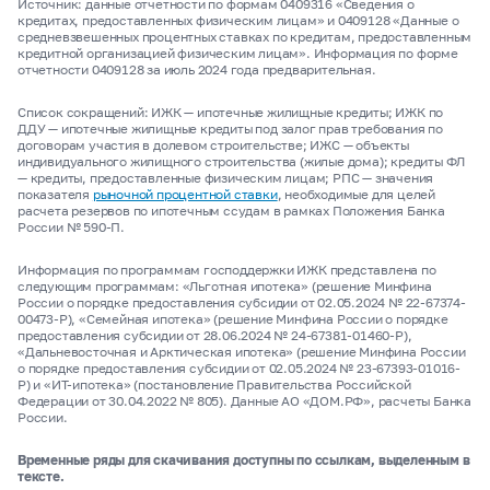
Источник: данные отчетности по формам 0409316 «Сведения о
кредитах, предоставленных физическим лицам» и 0409128 «Данные о
средневзвешенных процентных ставках по кредитам, предоставленным
кредитной организацией физическим лицам». Информация по форме
отчетности 0409128 за июль 2024 года предварительная.
Список сокращений: ИЖК — ипотечные жилищные кредиты; ИЖК по
ДДУ — ипотечные жилищные кредиты под залог прав требования по
договорам участия в долевом строительстве; ИЖС — объекты
индивидуального жилищного строительства (жилые дома); кредиты ФЛ
— кредиты, предоставленные физическим лицам; РПС — значения
показателя
рыночной процентной ставки
, необходимые для целей
расчета резервов по ипотечным ссудам в рамках Положения Банка
России № 590-П.
Информация по программам господдержки ИЖК представлена по
следующим программам: «Льготная ипотека» (решение Минфина
России о порядке предоставления субсидии от 02.05.2024 № 22-67374-
00473-Р), «Семейная ипотека» (решение Минфина России о порядке
предоставления субсидии от 28.06.2024 № 24-67381-01460-Р),
«Дальневосточная и Арктическая ипотека» (решение Минфина России
о порядке предоставления субсидии от 02.05.2024 № 23-67393-01016-
Р) и «ИТ-ипотека» (постановление Правительства Российской
Федерации от 30.04.2022 № 805). Данные АО «ДОМ.РФ», расчеты Банка
России.
Временные ряды для скачивания доступны по ссылкам, выделенным в
тексте.