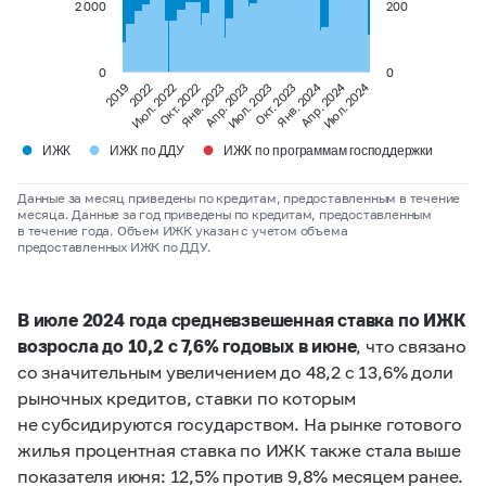
2 000
200
0
0
Янв. 2024
Апр. 2024
Июл. 2024
Июл. 2023
Окт. 2023
2019
2022
Июл. 2022
Окт. 2022
Янв. 2023
Апр. 2023
●
●
●
ИЖК
ИЖК по ДДУ
ИЖК по программам господдержки
Данные за месяц приведены по кредитам, предоставленным в течение
месяца. Данные за год приведены по кредитам, предоставленным
в течение года. Объем ИЖК указан с учетом объема
предоставленных ИЖК по ДДУ.
В июле 2024 года средневзвешенная ставка по ИЖК
возросла до 10,2 с 7,6% годовых в июне
, что связано
со значительным увеличением до 48,2 с 13,6% доли
рыночных кредитов, ставки по которым
не субсидируются государством. На рынке готового
жилья процентная ставка по ИЖК также стала выше
показателя июня: 12,5% против 9,8% месяцем ранее.