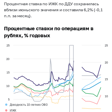
Процентная ставка по ИЖК по ДДУ сохранилась
вблизи июньского значения и составила 6,2% (-0,1
п.п. за месяц).
Процентные ставки по операциям в
рублях, % годовых
25
25
20
20
15
15
10
10
5
●
Доходность 10-летних ОФЗ
●
ИЖК