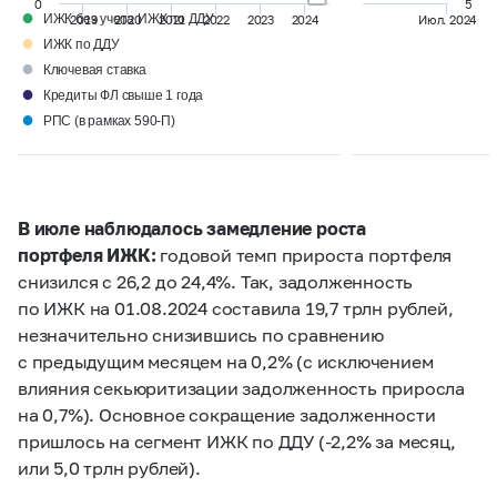
0
5
●
ИЖК без учета ИЖК по ДДУ
2019
2020
2021
2022
2023
2024
Июл. 2024
●
ИЖК по ДДУ
●
Ключевая ставка
●
Кредиты ФЛ свыше 1 года
●
РПС (в рамках 590-П)
В июле наблюдалось замедление роста
портфеля ИЖК:
годовой темп прироста портфеля
снизился с 26,2 до 24,4%. Так, задолженность
по ИЖК на 01.08.2024 составила 19,7 трлн рублей,
незначительно снизившись по сравнению
с предыдущим месяцем на 0,2% (с исключением
влияния секьюритизации задолженность приросла
на 0,7%). Основное сокращение задолженности
пришлось на сегмент ИЖК по ДДУ (-2,2% за месяц,
или 5,0 трлн рублей).