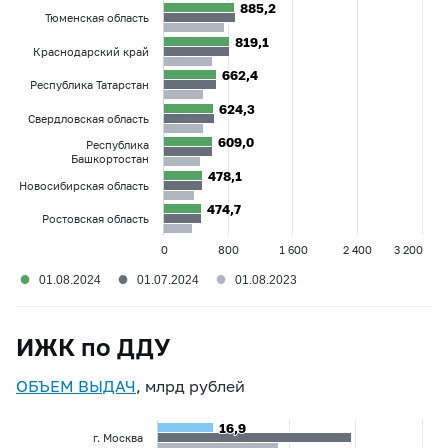
885,2
885,2
Тюменская область
819,1
819,1
Краснодарский край
662,4
662,4
Республика Татарстан
624,3
624,3
Свердловская область
609,0
609,0
Республика
Башкортостан
478,1
478,1
Новосибирская область
474,7
474,7
Ростовская область
0
800
1 600
2 400
3 200
●
●
●
01.08.2024
01.07.2024
01.08.2023
ИЖК по ДДУ
ОБЪЕМ ВЫДАЧ
, млрд рублей
16,9
16,9
г. Москва