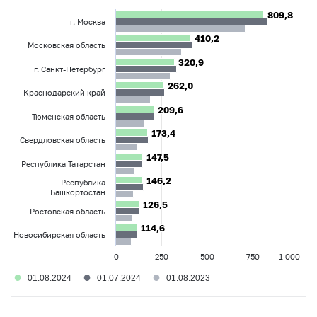
809,8
809,8
г. Москва
410,2
410,2
Московская область
320,9
320,9
г. Санкт-Петербург
262,0
262,0
Краснодарский край
209,6
209,6
Тюменская область
173,4
173,4
Свердловская область
147,5
147,5
Республика Татарстан
146,2
146,2
Республика
Башкортостан
126,5
126,5
Ростовская область
114,6
114,6
Новосибирская область
0
250
500
750
1 000
●
●
●
01.08.2024
01.07.2024
01.08.2023