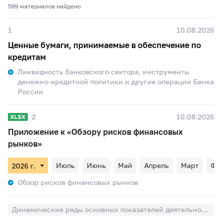
589 материалов найдено
1
10.08.2026
Ценные бумаги, принимаемые в обеспечение по
кредитам
Ликвидность банковского сектора, инструменты
денежно-кредитной политики и другие операции Банка
России
2
10.08.2026
Приложение к «Обзору рисков финансовых
рынков»
Июль
Июнь
Май
Апрель
Март
Фе
Обзор рисков финансовых рынков
Динамические ряды основных показателей деятельности профессиональных участников рынка ценных бумаг