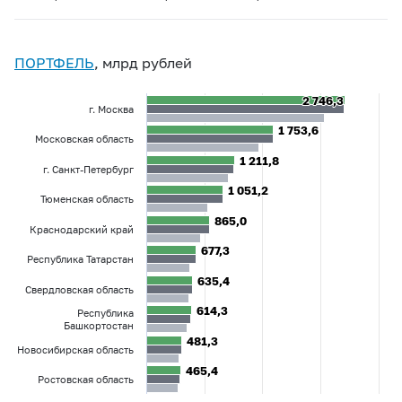
ПОРТФЕЛЬ
, млрд рублей
2 746,3
2 746,3
г. Москва
1 753,6
1 753,6
Московская область
1 211,8
1 211,8
г. Санкт-Петербург
1 051,2
1 051,2
Тюменская область
865,0
865,0
Краснодарский край
677,3
677,3
Республика Татарстан
635,4
635,4
Свердловская область
614,3
614,3
Республика
Башкортостан
481,3
481,3
Новосибирская область
465,4
465,4
Ростовская область