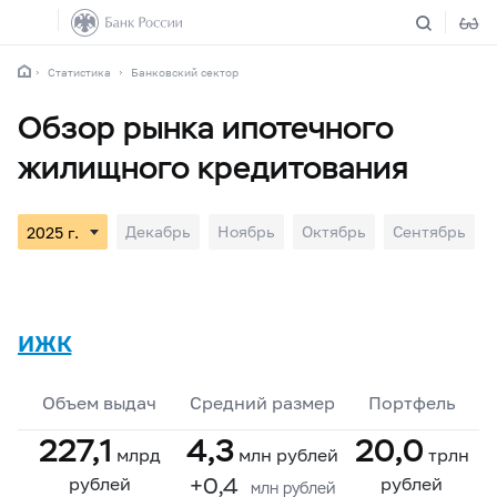
Статистика
Банковский сектор
Обзор рынка ипотечного
жилищного кредитования
Декабрь
Ноябрь
Октябрь
Сентябрь
ИЖК
Объем выдач
Средний размер
Портфель
227,1
4,3
20,0
млрд
млн рублей
трлн
+0,4
рублей
рублей
млн рублей