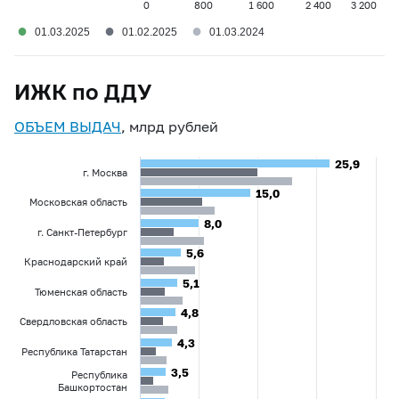
0
800
1 600
2 400
3 200
●
●
●
01.03.2025
01.02.2025
01.03.2024
ИЖК по ДДУ
ОБЪЕМ ВЫДАЧ
, млрд рублей
25,9
25,9
г. Москва
15,0
15,0
Московская область
8,0
8,0
г. Санкт-Петербург
5,6
5,6
Краснодарский край
5,1
5,1
Тюменская область
4,8
4,8
Свердловская область
4,3
4,3
Республика Татарстан
3,5
3,5
Республика
Башкортостан