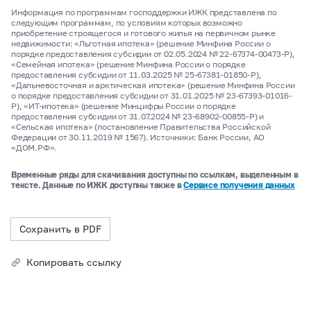
Информация по программам господдержки ИЖК представлена по
следующим программам, по условиям которых возможно
приобретение строящегося и готового жилья на первичном рынке
недвижимости: «Льготная ипотека» (решение Минфина России о
порядке предоставления субсидии от 02.05.2024 № 22-67374-00473-Р),
«Семейная ипотека» (решение Минфина России о порядке
предоставления субсидии от 11.03.2025 № 25-67381-01850-Р),
«Дальневосточная и арктическая ипотека» (решение Минфина России
о порядке предоставления субсидии от 31.01.2025 № 23-67393-01016-
Р), «ИТ-ипотека» (решение Минцифры России о порядке
предоставления субсидии от 31.07.2024 № 23-68902-00855-Р) и
«Сельская ипотека» (постановление Правительства Российской
Федерации от 30.11.2019 № 1567). Источники: Банк России, АО
«ДОМ.РФ».
Временные ряды для скачивания доступны по ссылкам, выделенным в
тексте. Данные по ИЖК доступны также в
Сервисе получения данных
Сохранить в PDF
Копировать ссылку