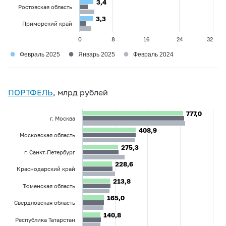
3,4
3,4
Ростовская область
3,3
3,3
Приморский край
0
8
16
24
32
●
●
●
Февраль 2025
Январь 2025
Февраль 2024
ПОРТФЕЛЬ
, млрд рублей
777,0
777,0
г. Москва
408,9
408,9
Московская область
275,3
275,3
г. Санкт-Петербург
228,6
228,6
Краснодарский край
213,8
213,8
Тюменская область
165,0
165,0
Свердловская область
140,8
140,8
Республика Татарстан