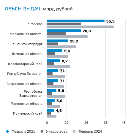
ОБЪЕМ ВЫДАЧ
, млрд рублей
35,5
35,5
г. Москва
20,8
20,8
Московская область
13,2
13,2
г. Санкт-Петербург
9,6
9,6
Тюменская область
8,2
8,2
Краснодарский край
7,1
7,1
Республика Татарстан
7,1
7,1
Свердловская область
5,9
5,9
Республика
Башкортостан
5,0
5,0
Ростовская область
4,5
4,5
Приморский край
0
12
24
36
48
●
●
●
Февраль 2025
Январь 2025
Февраль 2024