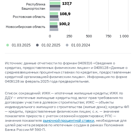
137,7
137,7
Республика
Башкортостан
108,9
108,9
Ростовская область
100,2
100,2
Новосибирская область
0
250
500
750
1 000
●
●
●
01.03.2025
01.02.2025
01.03.2024
Источник: данные отчетности по формам 0409316 «Сведения о
кредитах, предоставленных физическим лицам» и 0409128 «Данные о
средневзвешенных процентных ставках по кредитам, предоставленным
кредитной организацией физическим лицам». Информация по форме
0409128 за февраль 2025 года предварительная.
Список сокращений: ИЖК — ипотечные жилищные кредиты; ИЖК по
ДДУ — ипотечные жилищные кредиты под залог прав требования по
договорам участия в долевом строительстве; ИЖС — объекты
индивидуального жилищного строительства (жилые дома); кредиты ФЛ
— кредиты, предоставленные физическим лицам; с.к. — значение
показателя прироста с учетом сезонной корректировки; РПС —
значения показателя
рыночной процентной ставки
, необходимые для
целей расчета резервов по ипотечным ссудам в рамках Положения
Банка России № 590-П.