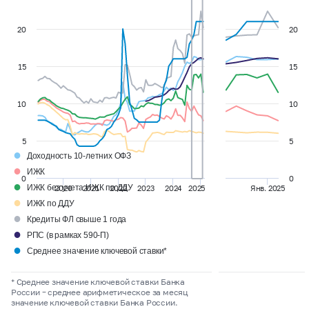
20
20
15
15
10
10
5
5
●
Доходность 10-летних ОФЗ
●
ИЖК
0
0
●
ИЖК без учета ИЖК по ДДУ
2020
2021
2022
2023
2024
2025
Янв. 2025
●
ИЖК по ДДУ
●
Кредиты ФЛ свыше 1 года
●
РПС (в рамках 590-П)
●
Среднее значение ключевой ставки*
* Среднее значение ключевой ставки Банка
России
–
среднее арифметическое за месяц
значение ключевой ставки Банка России.