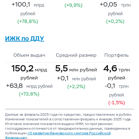
+100,1
+0,05
(+9,9%)
млрд
трлн
рублей
рублей
(+78,8%)
(+0,2%)
ИЖК по ДДУ
Объем выдач
Средний размер
Портфель
150,2
5,5
4,6
млрд
млн рублей
трлн
+0,1
рублей
рублей
млн рублей
+63,8
-0,1
(+2,2%)
млрд рублей
трлн
(+73,8%)
рублей
(-1,5%)
Данные за февраль 2025 года по кредитам, предоставленным в рублях.
Изменение показателей в сопоставлении февраль к январю 2025 года.
Итоговое значение показателя выдачи ИЖК по программам
господдержки отличается от предварительных данных, приведенных в
публикации
«О развитии банковского сектора Российской
Федерации»
.