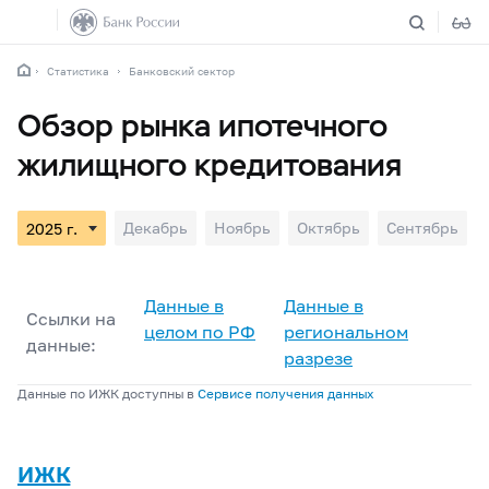
Статистика
Банковский сектор
Обзор рынка ипотечного
жилищного кредитования
Декабрь
Ноябрь
Октябрь
Сентябрь
Данные в
Данные в
Ссылки на
целом по РФ
региональном
данные:
разрезе
Данные по ИЖК доступны в
Сервисе получения данных
ИЖК