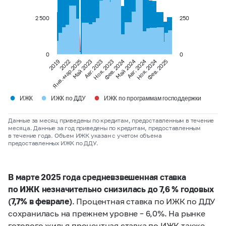
2 500
250
0
0
Фев. 2024
Май 2024
Авг. 2024
Ноя. 2024
2019
Янв.-мар.2025
2022
Май 2023
Авг. 2023
Ноя. 2023
Фев. 2025
●
●
●
ИЖК
ИЖК по ДДУ
ИЖК по программам господдержки
Данные за месяц приведены по кредитам, предоставленным в течение
месяца. Данные за год приведены по кредитам, предоставленным
в течение года. Объем ИЖК указан с учетом объема
предоставленных ИЖК по ДДУ.
В марте 2025 года средневзвешенная ставка
по ИЖК незначительно снизилась до 7,6 % годовых
(7,7% в феврале)
. Процентная ставка по ИЖК по ДДУ
сохранилась на прежнем уровне – 6,0%. На рынке
готового жилья процентная ставка по ИЖК также