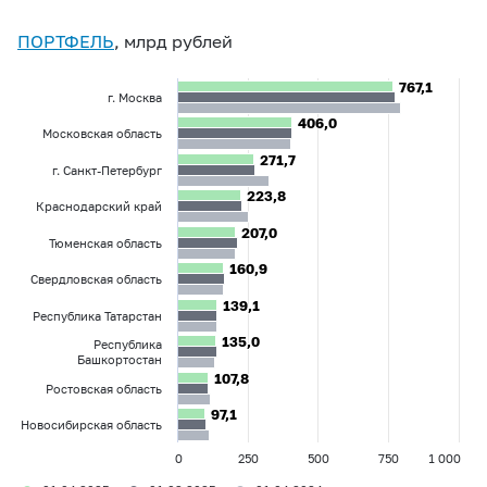
ПОРТФЕЛЬ
, млрд рублей
767,1
767,1
г. Москва
406,0
406,0
Московская область
271,7
271,7
г. Санкт-Петербург
223,8
223,8
Краснодарский край
207,0
207,0
Тюменская область
160,9
160,9
Свердловская область
139,1
139,1
Республика Татарстан
135,0
135,0
Республика
Башкортостан
107,8
107,8
Ростовская область
97,1
97,1
Новосибирская область
0
250
500
750
1 000