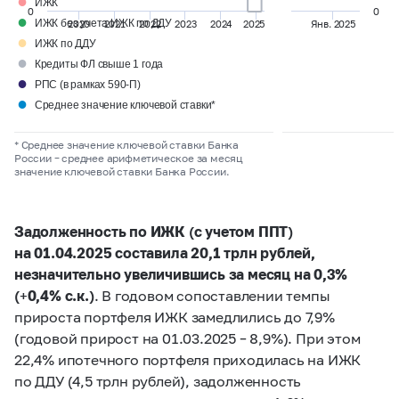
●
ИЖК
0
0
●
ИЖК без учета ИЖК по ДДУ
2020
2021
2022
2023
2024
2025
Янв. 2025
●
ИЖК по ДДУ
●
Кредиты ФЛ свыше 1 года
●
РПС (в рамках 590-П)
●
Среднее значение ключевой ставки*
* Среднее значение ключевой ставки Банка
России
–
среднее арифметическое за месяц
значение ключевой ставки Банка России.
Задолженность по ИЖК (с учетом ППТ)
на 01.04.2025 составила 20,1 трлн рублей,
незначительно увеличившись за месяц на 0,3%
(+0,4% с.к.)
. В годовом сопоставлении темпы
прироста портфеля ИЖК замедлились до 7,9%
(годовой прирост на 01.03.2025 – 8,9%). При этом
22,4% ипотечного портфеля приходилась на ИЖК
по ДДУ (4,5 трлн рублей), задолженность