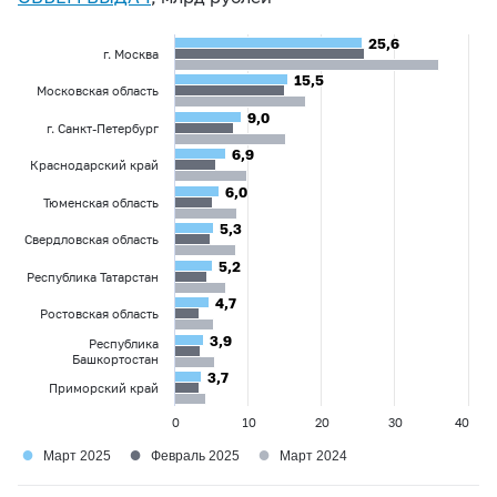
25,6
25,6
г. Москва
15,5
15,5
Московская область
9,0
9,0
г. Санкт-Петербург
6,9
6,9
Краснодарский край
6,0
6,0
Тюменская область
5,3
5,3
Свердловская область
5,2
5,2
Республика Татарстан
4,7
4,7
Ростовская область
3,9
3,9
Республика
Башкортостан
3,7
3,7
Приморский край
0
10
20
30
40
●
●
●
Март 2025
Февраль 2025
Март 2024