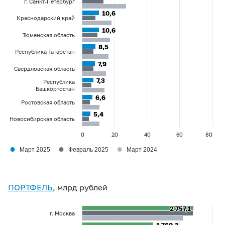
г. Санкт-Петербург
10,6
10,6
Краснодарский край
10,6
10,6
Тюменская область
8,5
8,5
Республика Татарстан
7,9
7,9
Свердловская область
7,3
7,3
Республика
Башкортостан
6,6
6,6
Ростовская область
5,4
5,4
Новосибирская область
0
20
40
60
80
●
●
●
Март 2025
Февраль 2025
Март 2024
ПОРТФЕЛЬ
, млрд рублей
2 757,1
2 757,1
г. Москва