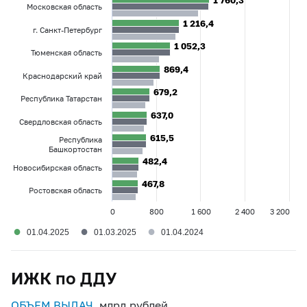
1 760,3
1 760,3
Московская область
1 216,4
1 216,4
г. Санкт-Петербург
1 052,3
1 052,3
Тюменская область
869,4
869,4
Краснодарский край
679,2
679,2
Республика Татарстан
637,0
637,0
Свердловская область
615,5
615,5
Республика
Башкортостан
482,4
482,4
Новосибирская область
467,8
467,8
Ростовская область
0
800
1 600
2 400
3 200
●
●
●
01.04.2025
01.03.2025
01.04.2024
ИЖК по ДДУ
ОБЪЕМ ВЫДАЧ
, млрд рублей