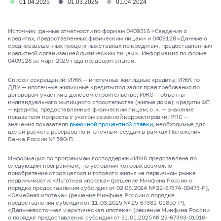
●
●
●
01.04.2025
01.03.2025
01.04.2024
Источник: данные отчетности по формам 0409316 «Сведения о
кредитах, предоставленных физическим лицам» и 0409128 «Данные о
средневзвешенных процентных ставках по кредитам, предоставленным
кредитной организацией физическим лицам». Информация по форме
0409128 за март 2025 года предварительная.
Список сокращений: ИЖК — ипотечные жилищные кредиты; ИЖК по
ДДУ — ипотечные жилищные кредиты под залог прав требования по
договорам участия в долевом строительстве; ИЖС — объекты
индивидуального жилищного строительства (жилые дома); кредиты ФЛ
— кредиты, предоставленные физическим лицам; с.к. — значение
показателя прироста с учетом сезонной корректировки; РПС —
значения показателя
рыночной процентной ставки
, необходимые для
целей расчета резервов по ипотечным ссудам в рамках Положения
Банка России № 590-П.
Информация по программам господдержки ИЖК представлена по
следующим программам, по условиям которых возможно
приобретение строящегося и готового жилья на первичном рынке
недвижимости: «Льготная ипотека» (решение Минфина России о
порядке предоставления субсидии от 02.05.2024 № 22-67374-00473-Р),
«Семейная ипотека» (решение Минфина России о порядке
предоставления субсидии от 11.03.2025 № 25-67381-01850-Р),
«Дальневосточная и арктическая ипотека» (решение Минфина России
о порядке предоставления субсидии от 31.01.2025 № 23-67393-01016-