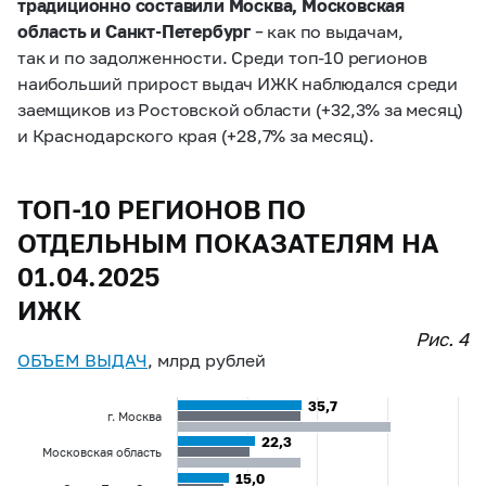
традиционно составили Москва, Московская
область и Санкт-Петербург
– как по выдачам,
так и по задолженности. Среди топ-10 регионов
наибольший прирост выдач ИЖК наблюдался среди
заемщиков из Ростовской области (+32,3% за месяц)
и Краснодарского края (+28,7% за месяц).
ТОП-10 РЕГИОНОВ ПО
ОТДЕЛЬНЫМ ПОКАЗАТЕЛЯМ НА
01.04.2025
ИЖК
Рис. 4
ОБЪЕМ ВЫДАЧ
, млрд рублей
35,7
35,7
г. Москва
22,3
22,3
Московская область
15,0
15,0