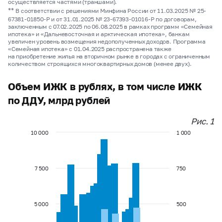
осуществляется частями (траншами).
**
В соответствии с решениями Минфина России от 11.03.2025 № 25-
67381-01850-Р и от 31.01.2025 № 23-67393-01016-Р по договорам,
заключенным с 07.02.2025 по 06.08.2025 в рамках программ «Семейная
ипотека» и «Дальневосточная и арктическая ипотека», банкам
увеличен уровень возмещения недополученных доходов. Программа
«Семейная ипотека» с 01.04.2025 распространена также
на приобретение жилья на вторичном рынке в городах с ограниченным
количеством строящихся многоквартирных домов (менее двух).
Объем ИЖК в рублях, в том числе ИЖК
по ДДУ, млрд рублей
Рис. 1
10 000
1 000
7 500
750
5 000
500