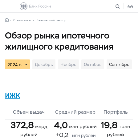
Статистика
Банковский сектор
Обзор рынка ипотечного
жилищного кредитования
Декабрь
Ноябрь
Октябрь
Сентябрь
ИЖК
Объем выдач
Средний размер
Портфель
372,8
4,0
19,8
млрд
млн рублей
трлн
+0,2
рублей
рублей
млн рублей