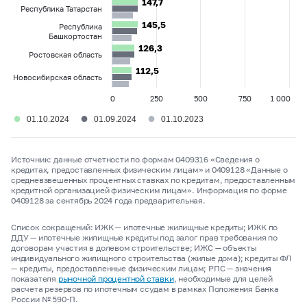
147,7
147,7
Республика Татарстан
145,5
145,5
Республика
Башкортостан
126,3
126,3
Ростовская область
112,5
112,5
Новосибирская область
0
250
500
750
1 000
●
●
●
01.10.2024
01.09.2024
01.10.2023
Источник: данные отчетности по формам 0409316 «Сведения о
кредитах, предоставленных физическим лицам» и 0409128 «Данные о
средневзвешенных процентных ставках по кредитам, предоставленным
кредитной организацией физическим лицам». Информация по форме
0409128 за сентябрь 2024 года предварительная.
Список сокращений: ИЖК — ипотечные жилищные кредиты; ИЖК по
ДДУ — ипотечные жилищные кредиты под залог прав требования по
договорам участия в долевом строительстве; ИЖС — объекты
индивидуального жилищного строительства (жилые дома); кредиты ФЛ
— кредиты, предоставленные физическим лицам; РПС — значения
показателя
рыночной процентной ставки
, необходимые для целей
расчета резервов по ипотечным ссудам в рамках Положения Банка
России № 590-П.