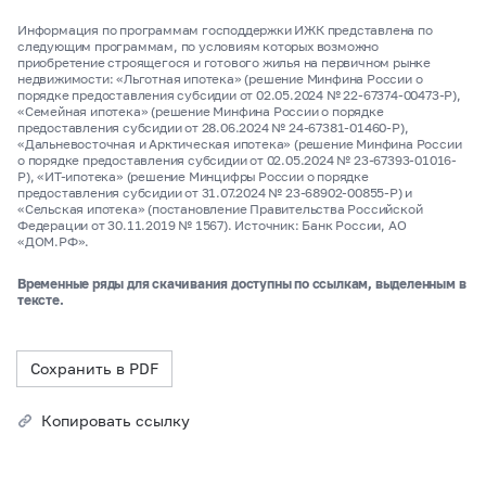
Информация по программам господдержки ИЖК представлена по
следующим программам, по условиям которых возможно
приобретение строящегося и готового жилья на первичном рынке
недвижимости: «Льготная ипотека» (решение Минфина России о
порядке предоставления субсидии от 02.05.2024 № 22-67374-00473-Р),
«Семейная ипотека» (решение Минфина России о порядке
предоставления субсидии от 28.06.2024 № 24-67381-01460-Р),
«Дальневосточная и Арктическая ипотека» (решение Минфина России
о порядке предоставления субсидии от 02.05.2024 № 23-67393-01016-
Р), «ИТ-ипотека» (решение Минцифры России о порядке
предоставления субсидии от 31.07.2024 № 23-68902-00855-Р) и
«Сельская ипотека» (постановление Правительства Российской
Федерации от 30.11.2019 № 1567). Источник: Банк России, АО
«ДОМ.РФ».
Временные ряды для скачивания доступны по ссылкам, выделенным в
тексте.
Сохранить в PDF
Копировать ссылку