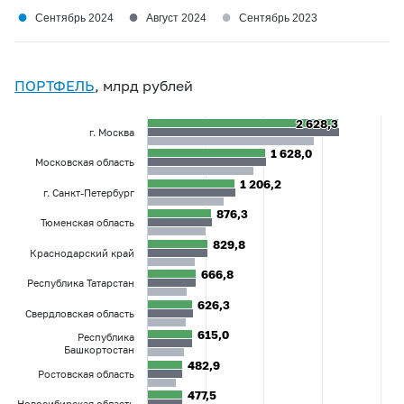
●
●
●
Сентябрь 2024
Август 2024
Сентябрь 2023
ПОРТФЕЛЬ
, млрд рублей
2 628,3
2 628,3
г. Москва
1 628,0
1 628,0
Московская область
1 206,2
1 206,2
г. Санкт-Петербург
876,3
876,3
Тюменская область
829,8
829,8
Краснодарский край
666,8
666,8
Республика Татарстан
626,3
626,3
Свердловская область
615,0
615,0
Республика
Башкортостан
482,9
482,9
Ростовская область
477,5
477,5
Новосибирская область