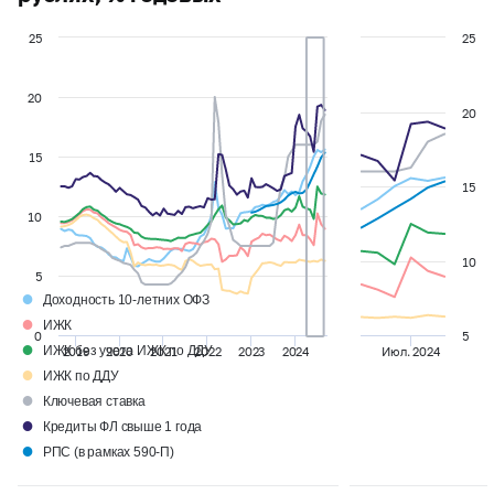
25
25
20
20
15
15
10
10
5
●
Доходность 10-летних ОФЗ
●
ИЖК
0
5
●
ИЖК без учета ИЖК по ДДУ
2019
2020
2021
2022
2023
2024
Июл. 2024
●
ИЖК по ДДУ
●
Ключевая ставка
●
Кредиты ФЛ свыше 1 года
●
РПС (в рамках 590-П)