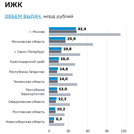
ИЖК
ОБЪЕМ ВЫДАЧ
, млрд рублей
42,4
42,4
г. Москва
25,9
25,9
Московская область
19,8
19,8
г. Санкт-Петербург
16,0
16,0
Краснодарский край
14,6
14,6
Республика Татарстан
14,0
14,0
Тюменская область
13,0
13,0
Республика
Башкортостан
12,2
12,2
Свердловская область
10,2
10,2
Ростовская область
8,3
8,3
Новосибирская область
0
30
60
90
120