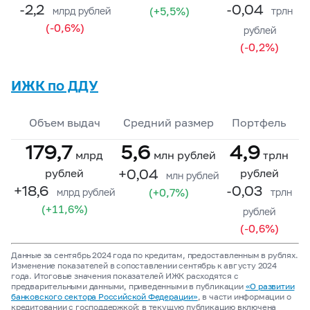
-2,2
-0,04
(+5,5%)
млрд рублей
трлн
(-0,6%)
рублей
(-0,2%)
ИЖК по ДДУ
Объем выдач
Средний размер
Портфель
179,7
5,6
4,9
млрд
млн рублей
трлн
+0,04
рублей
рублей
млн рублей
+18,6
-0,03
(+0,7%)
млрд рублей
трлн
(+11,6%)
рублей
(-0,6%)
Данные за сентябрь 2024 года по кредитам, предоставленным в рублях.
Изменение показателей в сопоставлении сентябрь к августу 2024
года. Итоговые значения показателей ИЖК расходятся с
предварительными данными, приведенными в публикации
«О развитии
банковского сектора Российской Федерации»
, в части информации о
кредитовании с господдержкой: в текущую публикацию включена