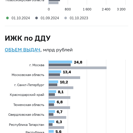
0
800
1 600
2 400
3 200
●
●
●
01.10.2024
01.09.2024
01.10.2023
ИЖК по ДДУ
ОБЪЕМ ВЫДАЧ
, млрд рублей
24,8
24,8
г. Москва
13,4
13,4
Московская область
10,2
10,2
г. Санкт-Петербург
8,1
8,1
Краснодарский край
6,8
6,8
Тюменская область
6,7
6,7
Свердловская область
6,3
6,3
Республика Татарстан
5,6
5,6
Республика