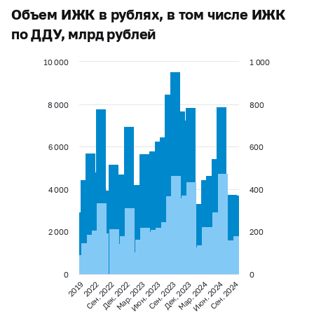
Объем ИЖК в рублях, в том числе ИЖК
по ДДУ, млрд рублей
10 000
1 000
8 000
800
6 000
600
4 000
400
2 000
200
0
0
Мар. 2024
Июн. 2024
Сен. 2024
Сен. 2023
Дек. 2023
2019
2022
Сен. 2022
Дек. 2022
Мар. 2023
Июн. 2023