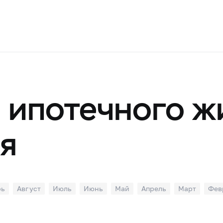
 ипотечного 
я
рь
Август
Июль
Июнь
Май
Апрель
Март
Фев