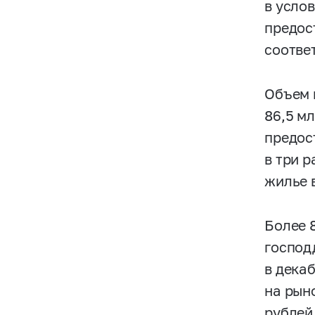
в усло
предос
соотве
Объем 
86,5 м
предос
в три 
жилье 
Более 
господ
в дека
на рыно
рублей