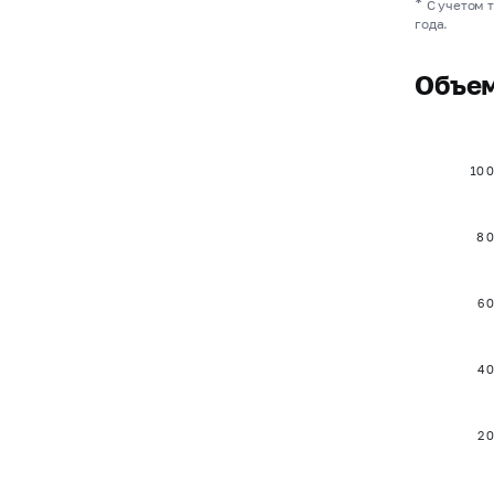
*
С учетом 
года.
Объем
10 
8 
6 
4 
2 