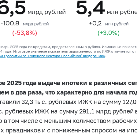
6,5
5,4
млрд рублей
млн рубл
-100,8
+0,2
млрд рублей
млн рублей
(-53,8%)
(+3,0%)
нварь 2025 года по кредитам, предоставленным в рублях. Изменение показат
4 года. Итоговое значение показателя задолженности по ИЖК отличается от
и
«О развитии банковского сектора Российской Федерации»
.
ре 2025 года выдача ипотеки в различных с
чем в два раза, что характерно для начала го
тавили 32,3 тыс. рублевых ИЖК на сумму 127,0
ыс. рублевых ИЖК на сумму 291,1 млрд рублей 
о в том числе с меньшим количеством рабочих
х праздников и с пониженным спросом на ип