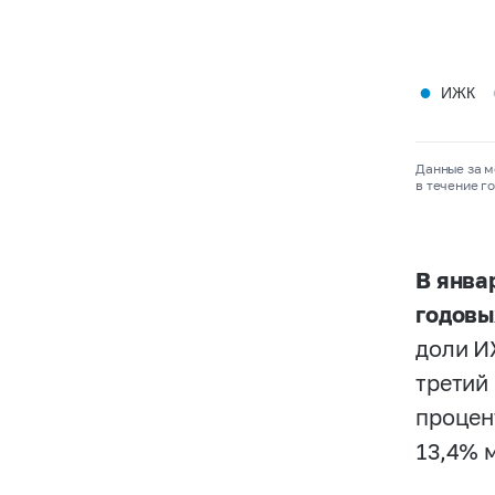
●
ИЖК
Данные за м
в течение г
В янва
годовы
доли И
третий
процен
13,4% 