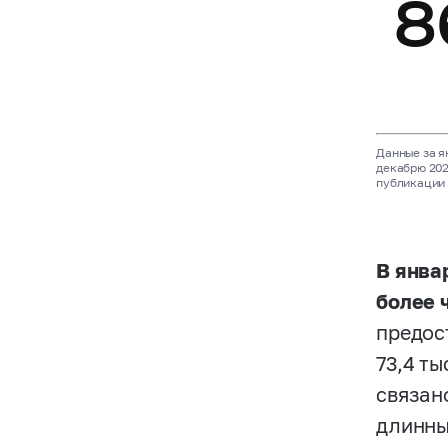
8
Данные за я
декабрю 202
публикаци
В янва
более 
предос
73,4 т
связан
длинны