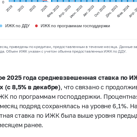
0
Фев. 2024
Апр. 
2019
2021
2023
2025
Фев. 2023
Апр. 2023
Июн. 2023
Авг. 2023
Окт. 2023
Дек. 2023
●
●
ИЖК по ДДУ
ИЖК по программам господдержки
есяц приведены по кредитам, предоставленным в течение месяца. Данные з
ода. Объем ИЖК указан с учетом объема предоставленных ИЖК по ДДУ.
ре 2025 года средневзвешенная ставка по И
х (с 8,5% в декабре)
, что связано с продолж
ЖК по программам господдержки. Процентна
 месяц подряд сохранялась на уровне 6,1%. Н
тная ставка по ИЖК была выше уровня предыд
месяцем ранее.