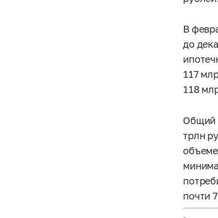
В февр
до дек
ипотеч
117 мл
118 мл
Общий 
трлн р
объеме
минима
потреб
почти 