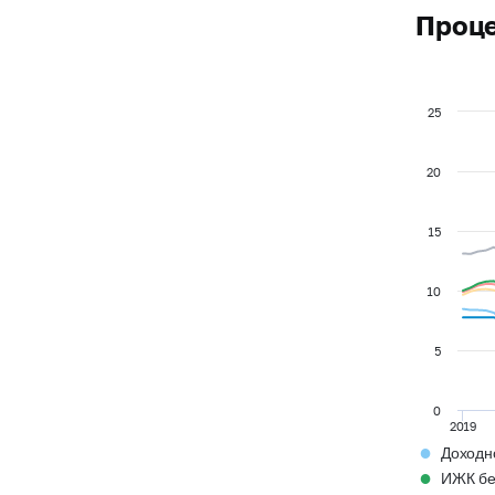
Проце
25
20
15
10
5
0
2019
●
Доходн
●
ИЖК бе