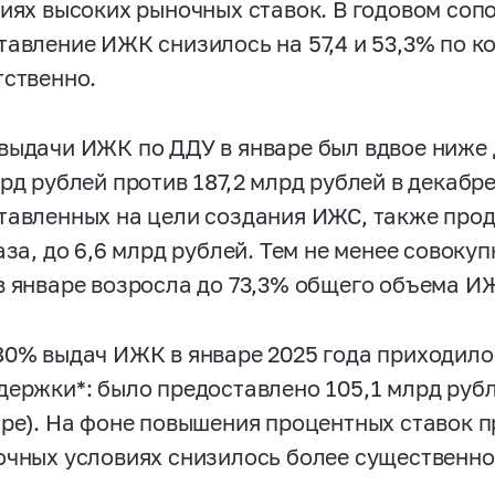
виях высоких рыночных ставок. В годовом соп
тавление ИЖК снизилось на 57,4 и 53,3% по к
тственно.
выдачи ИЖК по ДДУ в январе был вдвое ниже 
лрд рублей против 187,2 млрд рублей в декабр
тавленных на цели создания ИЖС, также про
раза, до 6,6 млрд рублей. Тем не менее совок
в январе возросла до 73,3% общего объема ИЖ
80% выдач ИЖК в январе 2025 года приходил
держки*: было предоставлено 105,1 млрд рубл
бре). На фоне повышения процентных ставок
чных условиях снизилось более существенно: 
.