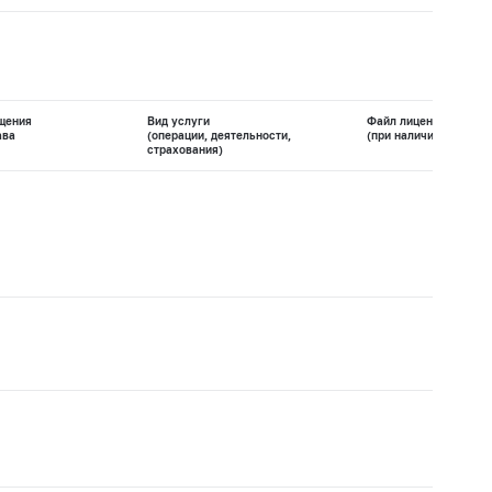
щения
Вид услуги
Файл лицензии
ава
(операции, деятельности,
(при наличии)
страхования)