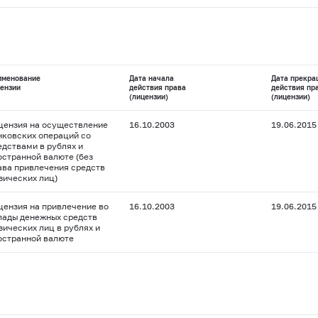
именование
Дата начала
Дата прекра
ензии
действия права
действия пр
(лицензии)
(лицензии)
цензия на осуществление
16.10.2003
19.06.2015
нковских операций со
едствами в рублях и
остранной валюте (без
ава привлечения средств
зических лиц)
цензия на привлечение во
16.10.2003
19.06.2015
лады денежных средств
зических лиц в рублях и
остранной валюте