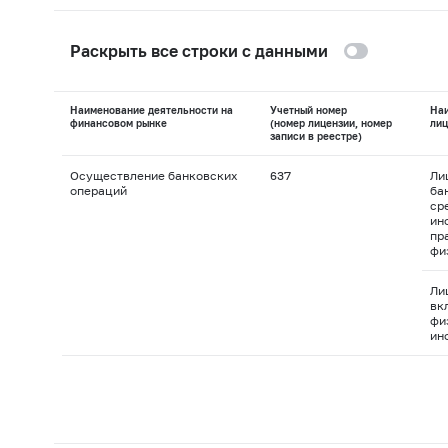
Раскрыть все строки с данными
Наименование деятельности на
Учетный номер
На
финансовом рынке
(номер лицензии, номер
лиц
записи в реестре)
Осуществление банковских
637
Ли
операций
ба
ср
ин
пр
фи
Ли
вк
фи
ин