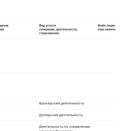
щения
Вид услуги
Файл лицензии
ава
(операции, деятельности,
(при наличии)
страхования)
Брокерская деятельность
Дилерская деятельность
Деятельность по управлению
ценными бумагами