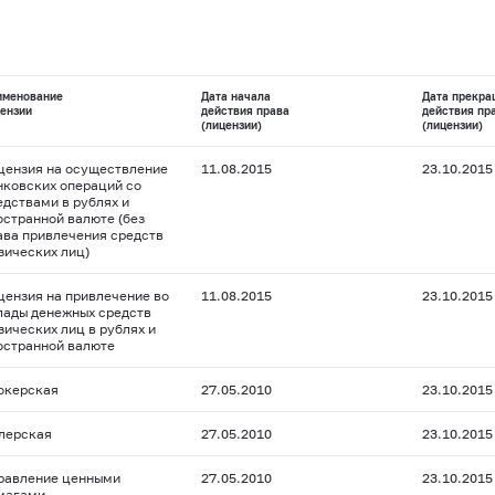
именование
Дата начала
Дата прекра
ензии
действия права
действия пр
(лицензии)
(лицензии)
цензия на осуществление
11.08.2015
23.10.2015
нковских операций со
едствами в рублях и
остранной валюте (без
ава привлечения средств
зических лиц)
цензия на привлечение во
11.08.2015
23.10.2015
лады денежных средств
зических лиц в рублях и
остранной валюте
окерская
27.05.2010
23.10.2015
лерская
27.05.2010
23.10.2015
равление ценными
27.05.2010
23.10.2015
магами