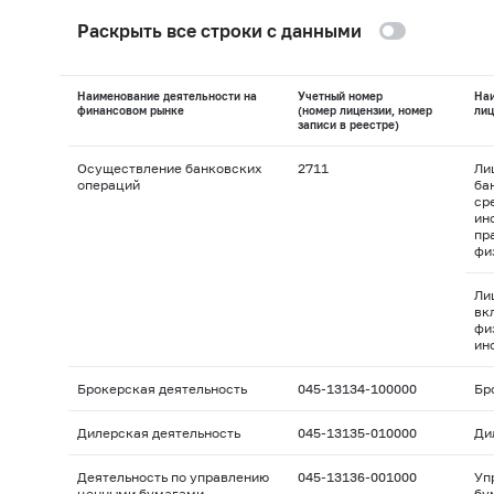
Раскрыть все строки с данными
Наименование деятельности на
Учетный номер
На
финансовом рынке
(номер лицензии, номер
лиц
записи в реестре)
Осуществление банковских
2711
Ли
операций
ба
ср
ин
пр
фи
Ли
вк
фи
ин
Брокерская деятельность
045-13134-100000
Бр
Дилерская деятельность
045-13135-010000
Ди
Деятельность по управлению
045-13136-001000
Уп
ценными бумагами
бу