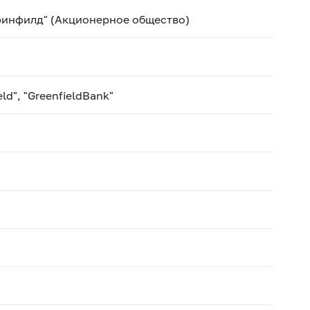
ринфилд" (Акционерное общество)
ld", "GreenfieldBank"