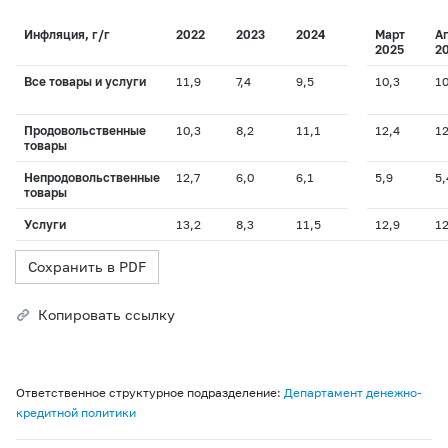
Инфляция, г/г
2022
2023
2024
Март
А
2025
2
Все товары и услуги
11,9
7,4
9,5
10,3
10
Продовольственные
10,3
8,2
11,1
12,4
12
товары
Непродовольственные
12,7
6,0
6,1
5,9
5,
товары
Услуги
13,2
8,3
11,5
12,9
12
Сохранить в PDF
Копировать ссылку
Ответственное структурное подразделение:
Департамент денежно-
кредитной политики