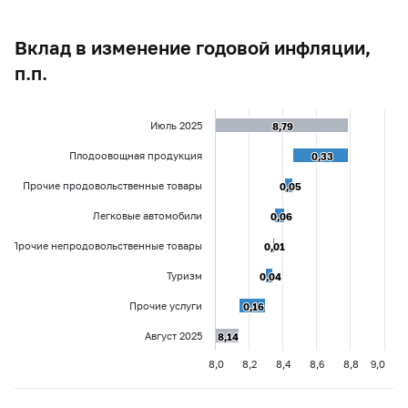
Вклад в изменение годовой инфляции,
п.п.
Июль 2025
8,79
8,79
Плодоовощная продукция
0,33
0,33
Прочие продовольственные товары
0,05
0,05
Легковые автомобили
0,06
0,06
Прочие непродовольственные товары
0,01
0,01
Туризм
0,04
0,04
Прочие услуги
0,16
0,16
Август 2025
8,14
8,14
8,0
8,2
8,4
8,6
8,8
9,0