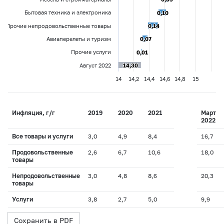
Бытовая техника и электроника
0,10
0,10
Прочие непродовольственные товары
0,14
0,14
Авиаперелеты и туризм
0,07
0,07
Прочие услуги
0,01
0,01
Август 2022
14,30
14,30
14
14,2
14,4
14,6
14,8
15
Инфляция, г/г
2019
2020
2021
Март
2022
Все товары и услуги
3,0
4,9
8,4
16,7
Продовольственные
2,6
6,7
10,6
18,0
товары
Непродовольственные
3,0
4,8
8,6
20,3
товары
Услуги
3,8
2,7
5,0
9,9
Сохранить в PDF