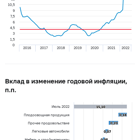
10,5
9
7,5
6
4,5
3
1,5
0
2016
2017
2018
2019
2020
2021
2022
Вклад в изменение годовой инфляции,
п.п.
Июль 2022
15,10
15,10
Плодоовощная продукция
0,18
0,18
Прочее продовольствие
0,20
0,20
Легковые автомобили
0,07
0,07
Мебель и стройматериалы
0,05
0,05