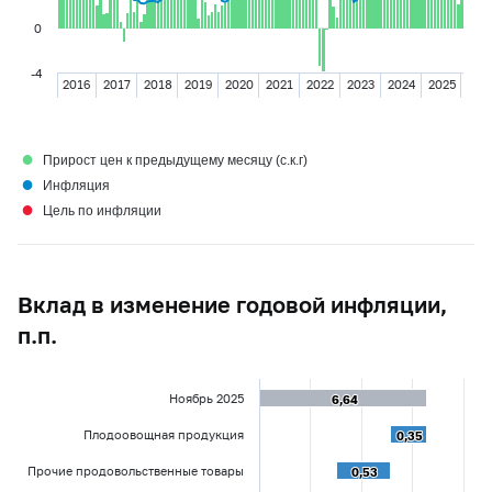
0
-4
2016
2017
2018
2019
2020
2021
2022
2023
2024
2025
●
Прирост цен к предыдущему месяцу (с.к.г)
●
Инфляция
●
Цель по инфляции
Вклад в изменение годовой инфляции,
п.п.
Ноябрь 2025
6,64
6,64
Плодоовощная продукция
0,35
0,35
Прочие продовольственные товары
0,53
0,53