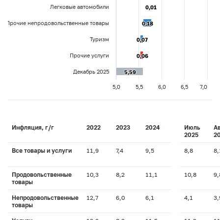
Легковые автомобили
0,01
0,01
Прочие непродовольственные товары
0,18
0,18
Туризм
0,07
0,07
Прочие услуги
0,06
0,06
Декабрь 2025
5,59
5,59
5,0
5,5
6,0
6,5
7,0
Инфляция, г/г
2022
2023
2024
Июль
А
2025
2
Все товары и услуги
11,9
7,4
9,5
8,8
8,
Продовольственные
10,3
8,2
11,1
10,8
9,
товары
Непродовольственные
12,7
6,0
6,1
4,1
3,
товары