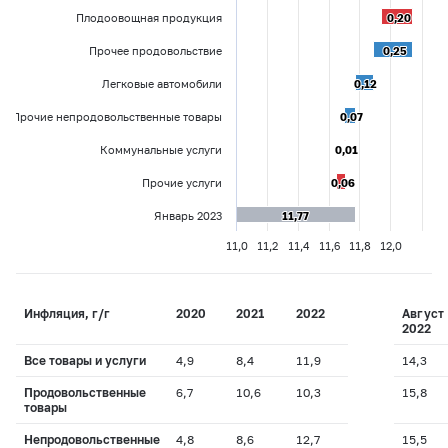
Плодоовощная продукция
0,20
0,20
Прочее продовольствие
0,25
0,25
Легковые автомобили
0,12
0,12
Прочие непродовольственные товары
0,07
0,07
Коммунальные услуги
0,01
0,01
Прочие услуги
0,06
0,06
Январь 2023
11,77
11,77
11,0
11,2
11,4
11,6
11,8
12,0
Инфляция, г/г
2020
2021
2022
Август
2022
Все товары и услуги
4,9
8,4
11,9
14,3
Продовольственные
6,7
10,6
10,3
15,8
товары
Непродовольственные
4,8
8,6
12,7
15,5