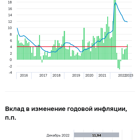
18
16
14
12
10
8
6
4
2
0
-2
-4
2016
2017
2018
2019
2020
2021
2022
2023
Вклад в изменение годовой инфляции,
п.п.
Декабрь 2022
11,94
11,94