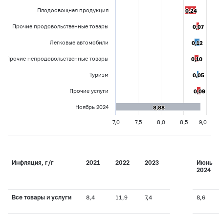
Плодоовощная продукция
0,24
0,24
Прочие продовольственные товары
0,07
0,07
Легковые автомобили
0,12
0,12
Прочие непродовольственные товары
0,10
0,10
Туризм
0,05
0,05
Прочие услуги
0,09
0,09
Ноябрь 2024
8,88
8,88
7,0
7,5
8,0
8,5
9,0
Инфляция, г/г
2021
2022
2023
Июнь
2024
Все товары и услуги
8,4
11,9
7,4
8,6