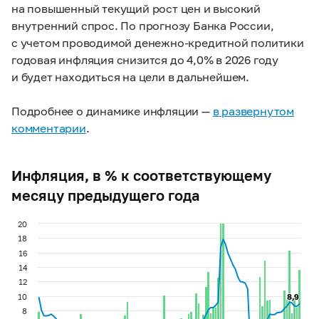
на повышенный текущий рост цен и высокий
внутренний спрос. По прогнозу Банка России,
с учетом проводимой денежно-кредитной политики
годовая инфляция снизится до 4,0% в 2026 году
и будет находиться на цели в дальнейшем.
Подробнее о динамике инфляции —
в развернутом
комментарии
.
Инфляция, в % к соответствующему
месяцу предыдущего года
20
18
16
14
12
10
8,9
8,9
8