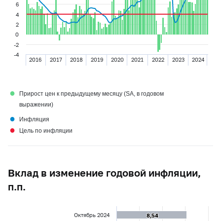
6
4
2
0
-2
-4
2016
2017
2018
2019
2020
2021
2022
2023
2024
●
Прирост цен к предыдущему месяцу (SA, в годовом
выражении)
●
Инфляция
●
Цель по инфляции
Вклад в изменение годовой инфляции,
п.п.
Октябрь 2024
8,54
8,54