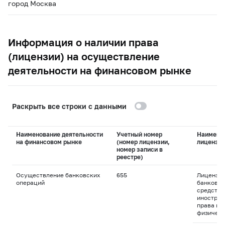
город Москва
Информация о наличии права
(лицензии) на осуществление
деятельности на финансовом рынке
Раскрыть все строки с данными
Наименование деятельности
Учетный номер
Наимено
на финансовом рынке
(номер лицензии,
лицензи
номер записи в
реестре)
Осуществление банковских
655
Лицензия
операций
банковск
средства
иностран
права пр
физическ