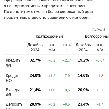
а по корпоративным кредитам ─ снизились.
По депозитам отмечен более сдержанный рост
процентных ставок по сравнению с ноябрем.
Табл. 1
Краткосрочные
Долгосрочны
Декабрь
п.п.
п.п. г/
Декабрь
п.п.
2024
м/м
г
2024
м/м
Кредиты
32,7%
19,2%
+6,1
+11,7
+0,04
ФЛ
Кредиты
24,0%
14,6%
+1,2
+7,9
-1,2
НО
Вклады
21,4%
20,9%
+1,0
+8,6
+0,7
ФЛ
Депозиты
20,9%
23,4%
+0,2
+6,5
+1,4