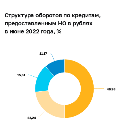
Структура оборотов по кредитам,
предоставленным НО в рублях
в июне 2022 года, %
11,17
11,17
15,61
15,61
49,98
49,98
23,24
23,24