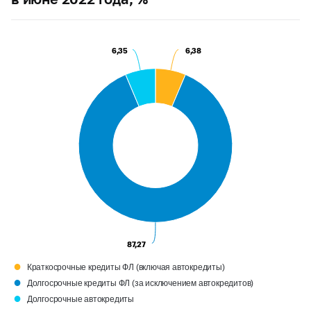
6,35
6,35
6,38
6,38
87,27
87,27
●
Краткосрочные кредиты ФЛ (включая автокредиты)
●
Долгосрочные кредиты ФЛ (за исключением автокредитов)
●
Долгосрочные автокредиты