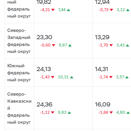
19,82
12,94
ный
федераль
-4,21
7,44
-0,73
3,12
ный округ
Северо-
23,30
13,29
Западный
федераль
-0,60
9,87
-1,70
3,43
ный округ
Южный
24,13
14,31
федераль
-1,43
10,31
-1,74
3,57
ный округ
Северо-
Кавказски
24,36
16,09
й
-1,12
9,83
-1,66
4,80
федераль
ный округ