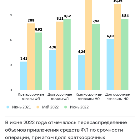
10,36
10,36
9
8,54
8,54
8,52
8,52
8,21
8,21
7,99
7,99
7,93
7,93
6,92
6,92
6,10
6,10
6
4,76
4,76
4,24
4,24
3,41
3,41
3
0
Краткосрочные
Долгосрочные
Краткосрочные
Долгосрочные
вклады ФЛ
вклады ФЛ
депозиты НО
депозиты НО
●
●
●
Июнь 2021
Май 2022
Июнь 2022
В июне 2022 года отмечалось перераспределение
объемов привлечения средств ФЛ по срочности
операций, при этом доля краткосрочных