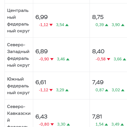
Централь
6,99
8,75
ный
федераль
-1,12
3,54
0,39
3,90
ный округ
Северо-
6,89
8,40
Западный
федераль
-0,90
3,46
-0,58
3,66
ный округ
Южный
6,61
7,49
федераль
-1,12
3,29
0,87
3,02
ный округ
Северо-
Кавказски
6,43
7,81
й
-0,80
3,30
1,54
3,49
федераль