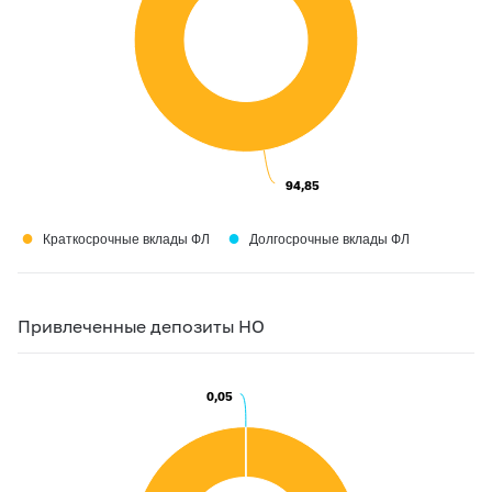
94,85
94,85
●
●
Краткосрочные вклады ФЛ
Долгосрочные вклады ФЛ
Привлеченные депозиты НО
0,05
0,05