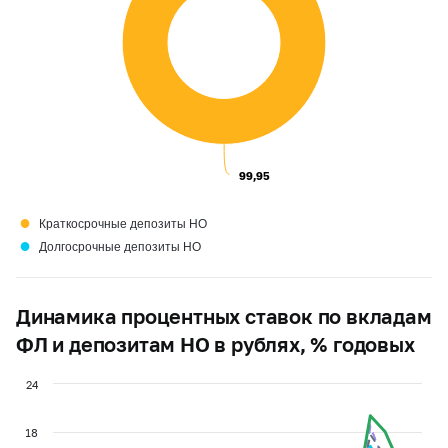
99,95
99,95
●
Краткосрочные депозиты НО
●
Долгосрочные депозиты НО
Динамика процентных ставок по вкладам
ФЛ и депозитам НО в рублях, % годовых
24
18