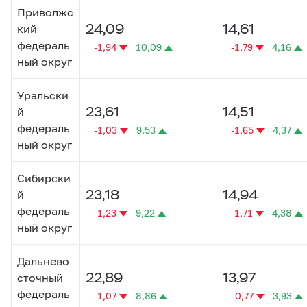
Приволжс
24,09
14,61
кий
федераль
-1,94
10,09
-1,79
4,16
ный округ
Уральски
23,61
14,51
й
федераль
-1,03
9,53
-1,65
4,37
ный округ
Сибирски
23,18
14,94
й
федераль
-1,23
9,22
-1,71
4,38
ный округ
Дальнево
22,89
13,97
сточный
федераль
-1,07
8,86
-0,77
3,93