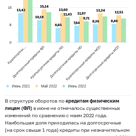
15,14
15,14
16
13,60
13,60
13,42
13,42
13,24
13,24
12,51
12,51
11,97
11,97
11,43
11,43
10,18
10,18
9,71
9,71
8,49
8,49
8,36
8,36
7,64
7,64
8
6,65
6,65
0
Краткосрочн…
Долгосрочные кредиты ФЛ
Краткосрочные кредиты НО
Долгосрочные кредиты НО
Краткосрочные кредиты МСП
Долгосрочные кредиты МСП
●
●
●
Июнь 2021
Май 2022
Июнь 2022
В структуре оборотов по
кредитам физическим
лицам (ФЛ)
в июне не отмечалось существенных
изменений по сравнению с маем 2022 года.
Наибольшая доля приходилась на долгосрочные
(на срок свыше 1 года) кредиты при незначительном