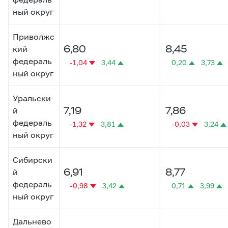
ный округ
Приволжс
6,80
8,45
кий
федераль
-1,04
3,44
0,20
3,73
ный округ
Уральски
7,19
7,86
й
федераль
-1,32
3,81
-0,03
3,24
ный округ
Сибирски
6,91
8,77
й
федераль
-0,98
3,42
0,71
3,99
ный округ
Дальнево