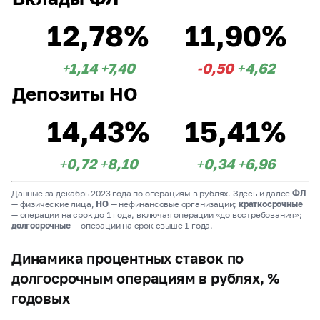
12,78%
11,90%
+1,14
+7,40
-0,50
+4,62
Депозиты НО
14,43%
15,41%
+0,72
+8,10
+0,34
+6,96
Данные за декабрь 2023 года по операциям в рублях. Здесь и далее
ФЛ
— физические лица,
НО
— нефинансовые организации;
краткосрочные
— операции на срок до 1 года, включая операции «до востребования»;
долгосрочные
— операции на срок свыше 1 года.
Динамика процентных ставок по
долгосрочным операциям в рублях, %
годовых