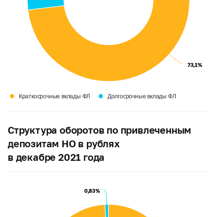
73,1%
73,1%
●
●
Краткосрочные вклады ФЛ
Долгосрочные вклады ФЛ
Структура оборотов по привлеченным
депозитам НО в рублях
в декабре 2021 года
0,83%
0,83%