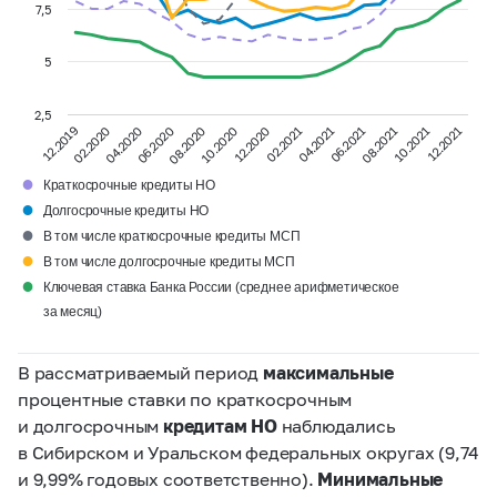
7,5
5
2,5
12.2019
02.2021
08.2021
08.2020
02.2020
10.2021
04.2021
04.2020
10.2020
12.2021
06.2021
12.2020
06.2020
●
Краткосрочные кредиты НО
●
Долгосрочные кредиты НО
●
В том числе краткосрочные кредиты МСП
●
В том числе долгосрочные кредиты МСП
●
Ключевая ставка Банка России (среднее арифметическое
за месяц)
В рассматриваемый период
максимальные
процентные ставки по краткосрочным
и долгосрочным
кредитам НО
наблюдались
в Сибирском и Уральском федеральных округах (9,74
и 9,99% годовых соответственно).
Минимальные