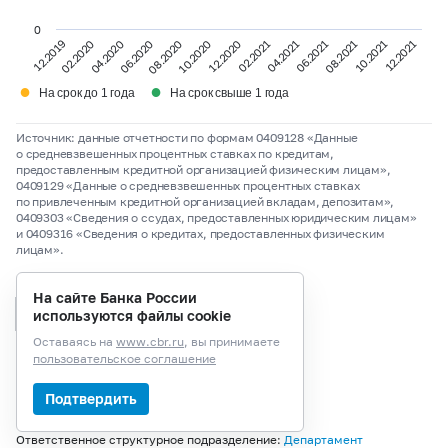
0
10.2020
08.2020
06.2020
04.2020
02.2020
12.2019
12.2021
10.2021
08.2021
06.2021
04.2021
12.2020
02.2021
●
●
На срок до 1 года
На срок свыше 1 года
Источник: данные отчетности по формам 0409128 «Данные
о средневзвешенных процентных ставках по кредитам,
предоставленным кредитной организацией физическим лицам»,
0409129 «Данные о средневзвешенных процентных ставках
по привлеченным кредитной организацией вкладам, депозитам»,
0409303 «Сведения о ссудах, предоставленных юридическим лицам»
и 0409316 «Сведения о кредитах, предоставленных физическим
лицам».
На сайте Банка России
Сохранить в PDF
используются файлы cookie
Оставаясь на
www.cbr.ru
, вы принимаете
пользовательское соглашение
Копировать ссылку
Подтвердить
Ответственное структурное подразделение:
Департамент