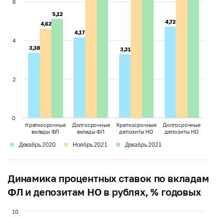
6
5,12
5,12
4,72
4,72
4,62
4,62
4,17
4,17
4
3,38
3,38
3,31
3,31
2
0
Краткосрочные
Долгосрочные
Краткосрочные
Долгосрочные
вклады ФЛ
вклады ФЛ
депозиты НО
депозиты НО
●
●
●
Декабрь 2020
Ноябрь 2021
Декабрь 2021
Динамика процентных ставок по вкладам
ФЛ и депозитам НО в рублях, % годовых
10