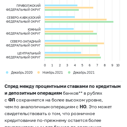
ПРИВОЛЖСКИЙ
ФЕДЕРАЛЬНЫЙ ОКРУГ
СЕВЕРО-КАВКАЗСКИЙ
ФЕДЕРАЛЬНЫЙ ОКРУГ
ЮЖНЫЙ
ФЕДЕРАЛЬНЫЙ ОКРУГ
СЕВЕРО-ЗАПАДНЫЙ
ФЕДЕРАЛЬНЫЙ ОКРУГ
ЦЕНТРАЛЬНЫЙ
ФЕДЕРАЛЬНЫЙ ОКРУГ
0
1
2
3
4
5
6
7
8
9
10
●
●
●
Декабрь 2020
Ноябрь 2021
Декабрь 2021
Спред между процентными ставками по кредитным
и депозитным операциям
банков** в рублях
с
ФЛ
сохраняется на более высоком уровне,
чем по аналогичным операциям с
НО
. Это может
свидетельствовать о том, что розничное
кредитование по-прежнему остается более
привлекательным для банков по сравнению