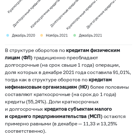
Краткосрочн…
Долгосрочные кредиты ФЛ
Краткосрочные кредиты НО
Долгосрочные кредиты НО
Краткосрочные кредиты МСП
Долгосрочные кредиты МСП
●
●
●
Декабрь 2020
Ноябрь 2021
Декабрь 2021
В структуре оборотов по
кредитам физическим
лицам (ФЛ)
традиционно преобладают
долгосрочные (на срок свыше 1 года) операции,
доля которых в декабре 2021 года составила 91,01%,
тогда как в структуре оборотов по
кредитам
нефинансовым организациям (НО)
более половины
составляют краткосрочные (на срок до 1 года)
кредиты (55,24%). Доли краткосрочных
и долгосрочных
кредитов субъектам малого
и среднего предпринимательства (МСП)
остаются
примерно равными (в декабре — 11,33 и 13,25%
соответственно).