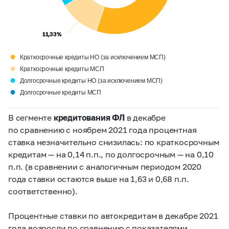
11,33%
11,33%
●
Краткосрочные кредиты НО (за исключением МСП)
●
Краткосрочные кредиты МСП
●
Долгосрочные кредиты НО (за исключением МСП)
●
Долгосрочные кредиты МСП
В сегменте
кредитования ФЛ
в декабре
по сравнению с ноябрем 2021 года процентная
ставка незначительно снизилась: по краткосрочным
кредитам — на 0,14 п.п., по долгосрочным — на 0,10
п.п. (в сравнении с аналогичным периодом 2020
года ставки остаются выше на 1,63 и 0,68 п.п.
соответственно).
Процентные ставки по автокредитам в декабре 2021
года возросли по сравнению с показателями