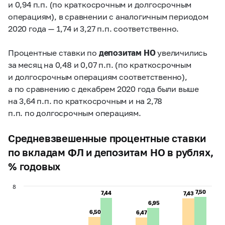
и 0,94 п.п. (по краткосрочным и долгосрочным
операциям), в сравнении с аналогичным периодом
2020 года — 1,74 и 3,27 п.п. соответственно.
Процентные ставки по
депозитам НО
увеличились
за месяц на 0,48 и 0,07 п.п. (по краткосрочным
и долгосрочным операциям соответственно),
а по сравнению с декабрем 2020 года были выше
на 3,64 п.п. по краткосрочным и на 2,78
п.п. по долгосрочным операциям.
Средневзвешенные процентные ставки
по вкладам ФЛ и депозитам НО в рублях,
% годовых
8
7,50
7,50
7,44
7,44
7,43
7,43
6,95
6,95
6,50
6,50
6,47
6,47