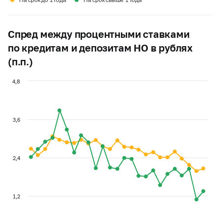
На срок до 1 года
На срок свыше 1 года
Спред между процентными ставками
по кредитам и депозитам НО в рублях
(п.п.)
4,8
3,6
2,4
1,2