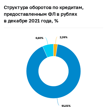
Структура оборотов по кредитам,
предоставленным ФЛ в рублях
в декабре 2021 года, %
2,39%
2,39%
6,60%
6,60%
91,01%
91,01%