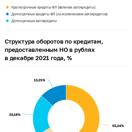
●
Краткосрочные кредиты ФЛ (включая автокредиты)
●
Долгосрочные кредиты ФЛ (за исключением автокредитов)
●
Долгосрочные автокредиты
Структура оборотов по кредитам,
предоставленным НО в рублях
в декабре 2021 года, %
13,25%
13,25%
20,18%
20,18%
55,24%
55,24%