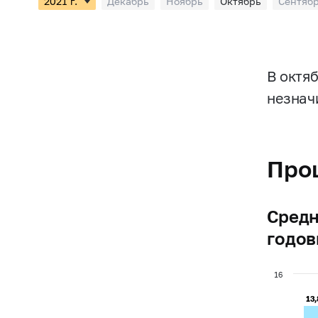
Декабрь
Ноябрь
Октябрь
Сентяб
В октя
незнач
Про
Средн
годо
16
13
13