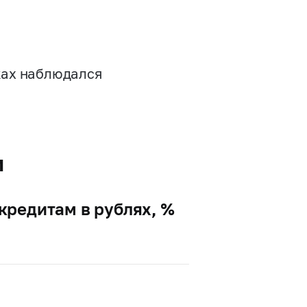
нках наблюдался
м
кредитам в рублях, %