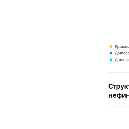
●
Кратко
●
Долгос
●
Долгос
Струк
нефин