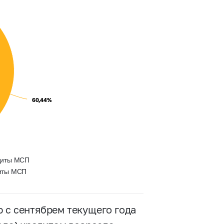
60,44%
60,44%
едиты МСП
диты МСП
 с сентябрем текущего года