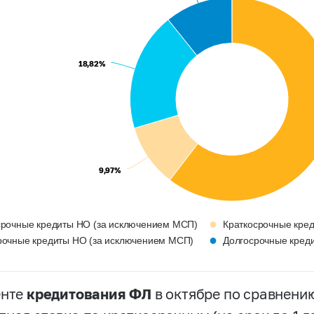
18,82%
18,82%
9,97%
9,97%
●
срочные кредиты НО (за исключением МСП)
Краткосрочные кр
●
рочные кредиты НО (за исключением МСП)
Долгосрочные кре
енте
кредитования ФЛ
в октябре по сравнению