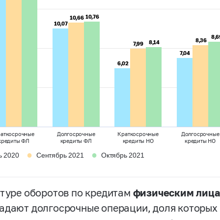
10,76
10,76
10,66
10,66
10,07
10,07
8,6
8,6
8,36
8,36
8,14
8,14
7,99
7,99
7,04
7,04
6,02
6,02
аткосрочные
Долгосрочные
Краткосрочные
Долгосрочные
кредиты ФЛ
кредиты ФЛ
кредиты НО
кредиты НО
●
●
ь 2020
Сентябрь 2021
Октябрь 2021
ктуре оборотов по кредитам
физическим лица
адают долгосрочные операции, доля которых в