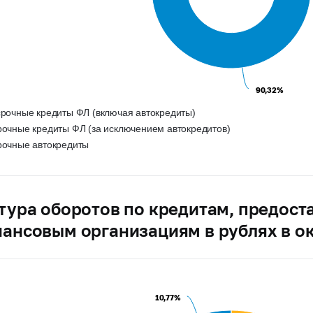
90,32%
90,32%
срочные кредиты ФЛ (включая автокредиты)
рочные кредиты ФЛ (за исключением автокредитов)
рочные автокредиты
тура оборотов по кредитам, предос
ансовым организациям в рублях в ок
10,77%
10,77%