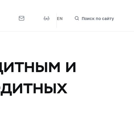
EN
Поиск по сайту
дитным и
едитных