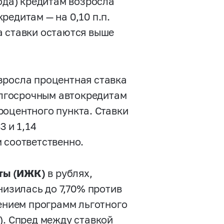
года) кредитам возросла
кредитам — на 0,10 п.п.
а ставки остаются выше
зросла процентная ставка
долгосрочным автокредитам
роцентного пункта. Ставки
3 и 1,14
 соответственно.
ты (ИЖК)
в рублях,
низилась до 7,70% против
лением программ льготного
). Спред между ставкой