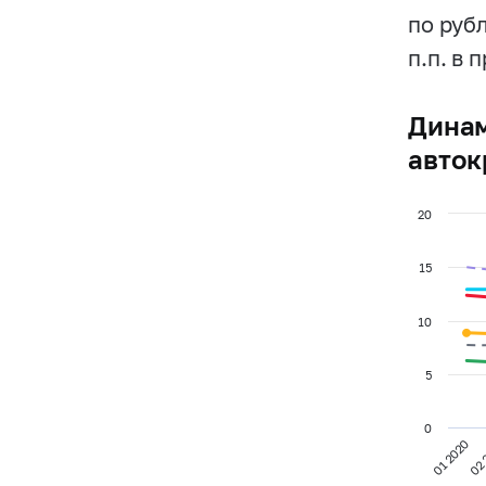
по руб
п.п. в 
Динам
авток
20
15
10
5
0
01 2020
02 