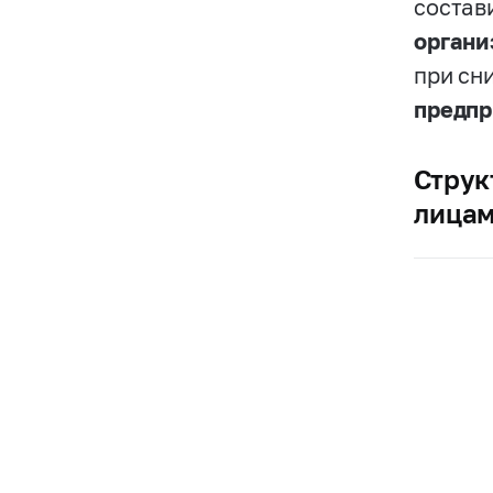
состав
органи
при сн
предпр
Струк
лицам