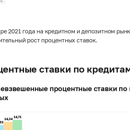
рь
бре 2021 года на кредитном и депозитном ры
ительный рост процентных ставок.
центные ставки по кредита
евзвешенные процентные ставки по 
вых
14,71
14,71
14,34
14,34
,82
,82