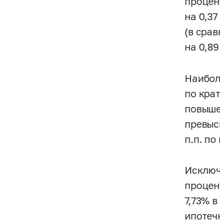
процен
на 0,37
(в сра
на 0,89
Наибол
по кра
повыше
превыси
п.п. п
Исключ
процен
7,73% 
ипотеч