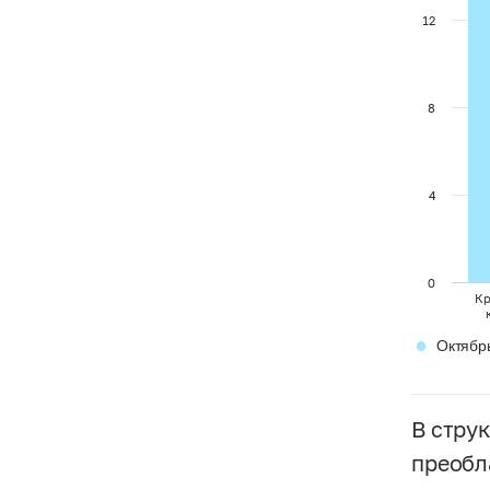
12
8
4
0
Кр
●
Октябр
В стру
преобл