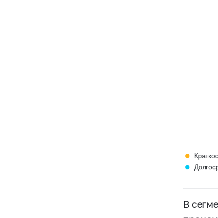
●
Кратко
●
Долгос
В сегм