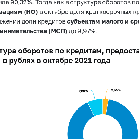
ила 90,32%. Тогда как в структуре оборотов п
зациям (НО)
в октябре доля краткосрочных к
ижении доли кредитов
субъектам малого и ср
инимательства (МСП)
до 9,97%.
тура оборотов по кредитам, предос
 в рублях в октябре 2021 года
2,65%
2,65%
7,08%
7,08%