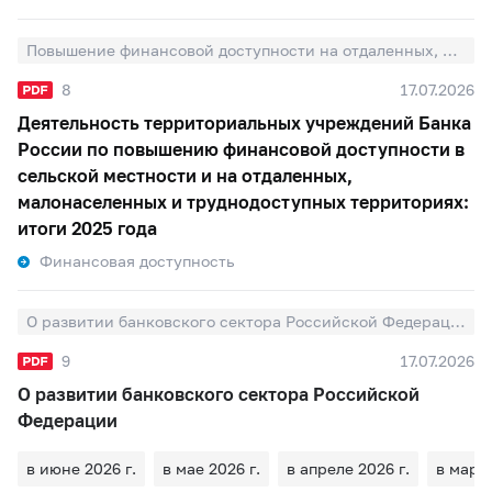
Повышение финансовой доступности на отдаленных, малонаселенных и труднодоступных территориях
8
17.07.2026
Деятельность территориальных учреждений Банка
России по повышению финансовой доступности в
сельской местности и на отдаленных,
малонаселенных и труднодоступных территориях:
итоги 2025 года
Финансовая доступность
О развитии банковского сектора Российской Федерации
9
17.07.2026
О развитии банковского сектора Российской
Федерации
в июне 2026 г.
в мае 2026 г.
в апреле 2026 г.
в марте