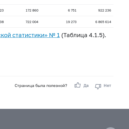
23
172 860
6 751
922 236
038
722 004
19 273
6 865 614
кой статистики» № 1
(Таблица 4.1.5).
Страница была полезной?
Да
Нет