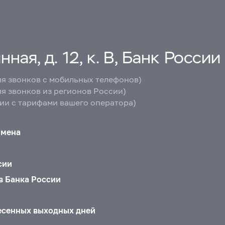
ная, д. 12, к. В, Банк России
ля звонков с мобильных телефонов)
ля звонков из регионов России)
вии с тарифами вашего оператора)
бмена
сии
в Банка России
есенных выходных дней