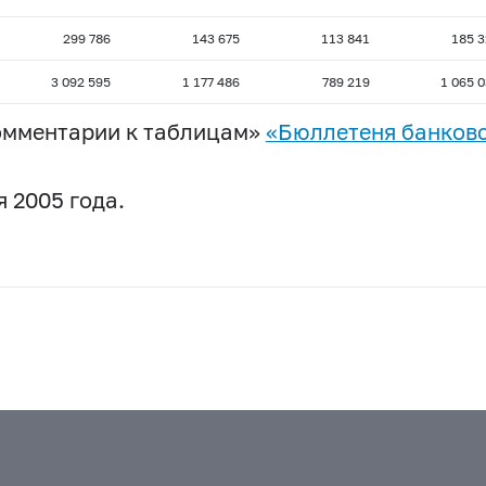
299 786
143 675
113 841
185 3
3 092 595
1 177 486
789 219
1 065 
омментарии к таблицам»
«Бюллетеня банковс
 2005 года.