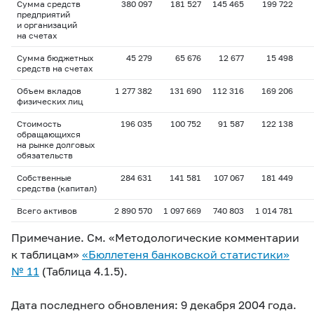
Сумма средств
380 097
181 527
145 465
199 722
предприятий
и организаций
на счетах
Сумма бюджетных
45 279
65 676
12 677
15 498
средств на счетах
Объем вкладов
1 277 382
131 690
112 316
169 206
физических лиц
Стоимость
196 035
100 752
91 587
122 138
обращающихся
на рынке долговых
обязательств
Собственные
284 631
141 581
107 067
181 449
средства (капитал)
Всего активов
2 890 570
1 097 669
740 803
1 014 781
Примечание. См. «Методологические комментарии
к таблицам»
«Бюллетеня банковской статистики»
№ 11
(Таблица 4.1.5).
Дата последнего обновления: 9 декабря 2004 года.