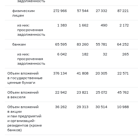
задолженность
физическим
272 966
57 544
27 332
87 221
лицам
из них:
1 383
1 662
490
2 172
просроченная
задолженность
банкам
65 595
83 260
55 781
64 252
из них:
6 042
182
32
265
просроченная
задолженность
Объем вложений
376 134
41 808
20 305
22 571
в государственные
ценные бумаги
Объем вложений
22 942
23 821
25 072
45 762
в векселя
Объем вложений
36 262
29 313
30 514
10 988
в акции
и паи предприятий
и организаций-
резидентов (кроме
банков)