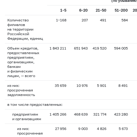
(по убыванию
1–5
6–20
21–50
51–200
20
Количество
1–168
207
491
584
филиалов
на территории
Российской
Федерации, единиц
Объем кредитов,
1 843 211
651 943
419 520
594 005
предоставленных
предприятиям,
организациям,
банкам
и физическим
лицам, — всего
из них:
35 659
10 976
5 901
8 491
просроченная
задолженность
в том числе предоставленных:
предприятиям
1 405 266
468 639
321 774
423 280
и организациям
из них:
27 956
9 003
4 826
5 673
просроченная