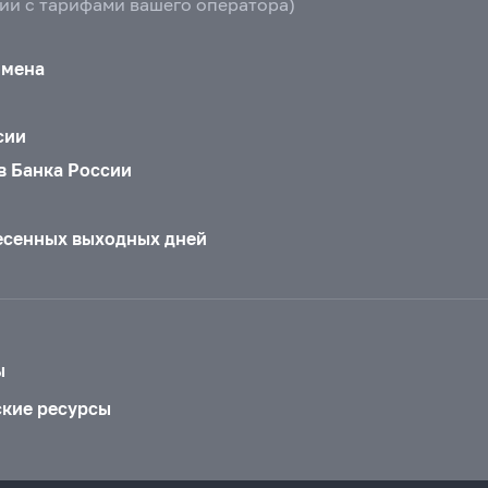
вии с тарифами вашего оператора)
бмена
сии
в Банка России
есенных выходных дней
ы
ские ресурсы