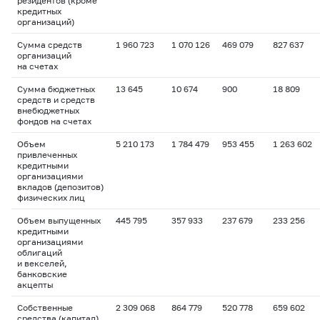
резидентов (кроме
кредитных
организаций)
Сумма средств
1 960 723
1 070 126
469 079
827 637
организаций
на счетах
Сумма бюджетных
13 645
10 674
900
18 809
средств и средств
внебюджетных
фондов на счетах
Объем
5 210 173
1 784 479
953 455
1 263 602
привлеченных
кредитными
организациями
вкладов (депозитов)
физических лиц
Объем выпущенных
445 795
357 933
237 679
233 256
кредитными
организациями
облигаций
и векселей,
банковские
акцепты
Собственные
2 309 068
864 779
520 778
659 602
средства (капитал)