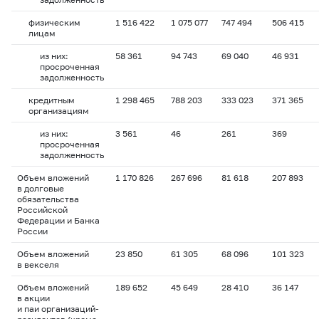
физическим
1 516 422
1 075 077
747 494
506 415
лицам
из них:
58 361
94 743
69 040
46 931
просроченная
задолженность
кредитным
1 298 465
788 203
333 023
371 365
организациям
из них:
3 561
46
261
369
просроченная
задолженность
Объем вложений
1 170 826
267 696
81 618
207 893
в долговые
обязательства
Российской
Федерации и Банка
России
Объем вложений
23 850
61 305
68 096
101 323
в векселя
Объем вложений
189 652
45 649
28 410
36 147
в акции
и паи организаций-