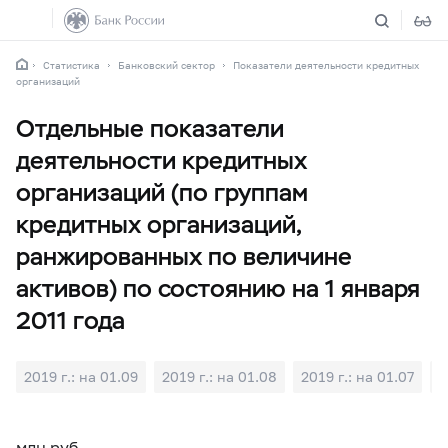
Статистика
Банковский сектор
Показатели деятельности кредитных
организаций
Отдельные показатели
деятельности кредитных
организаций (по группам
кредитных организаций,
ранжированных по величине
активов) по состоянию на 1 января
2011 года
2019 г.: на 01.09
2019 г.: на 01.08
2019 г.: на 01.07
2
млн руб.