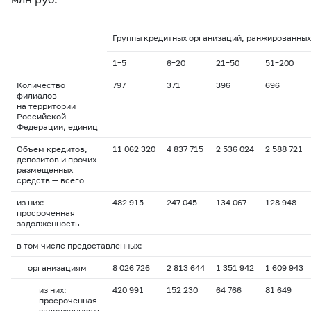
Группы кредитных организаций, ранжированных 
1–5
6–20
21–50
51–200
Количество
797
371
396
696
филиалов
на территории
Российской
Федерации, единиц
Объем кредитов,
11 062 320
4 837 715
2 536 024
2 588 721
депозитов и прочих
размещенных
средств — всего
из них:
482 915
247 045
134 067
128 948
просроченная
задолженность
в том числе предоставленных:
организациям
8 026 726
2 813 644
1 351 942
1 609 943
из них:
420 991
152 230
64 766
81 649
просроченная
задолженность