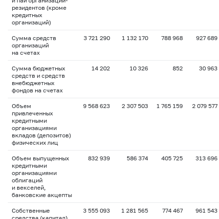
и паи организаций-
резидентов (кроме
кредитных
организаций)
Сумма средств
3 721 290
1 132 170
788 968
927 689
организаций
на счетах
Сумма бюджетных
14 202
10 326
852
30 963
средств и средств
внебюджетных
фондов на счетах
Объем
9 568 623
2 307 503
1 765 159
2 079 577
привлеченных
кредитными
организациями
вкладов (депозитов)
физических лиц
Объем выпущенных
832 939
586 374
405 725
313 696
кредитными
организациями
облигаций
и векселей,
банковские акцепты
Собственные
3 555 093
1 281 565
774 467
961 543
средства (капитал)