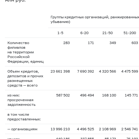
Группы кредитных организаций, ранжированных
убыванию)
1-5
6-20
21-50
51-200
Количество
283
171
349
603
филиалов
на территории
Российской
Федерации, единиц
Объем кредитов,
23 661 398
7 690 392
4 320 566
4 475 599
депозитов и прочих
размещенных
средств — всего
из них:
587 502
496 494
168 100
145 771
просроченная
задолженность
в том числе
предоставленных:
— организациям
13 996 210
4 496 525
2 108 969
2 546 741
из них:
440 186
337 855
85 173
76 102