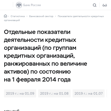
Статистика
Банковский сектор
Показатели деятельности кредитных
организаций
Отдельные показатели
деятельности кредитных
организаций (по группам
кредитных организаций,
ранжированных по величине
активов) по состоянию
на 1 февраля 2014 года
2019 г.: на 01.09
2019 г.: на 01.08
2019 г.: на 01.07
2
млн руб.