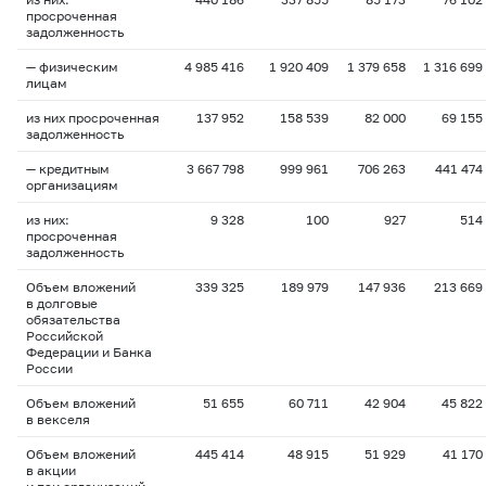
просроченная
задолженность
— физическим
4 985 416
1 920 409
1 379 658
1 316 699
лицам
из них просроченная
137 952
158 539
82 000
69 155
задолженность
— кредитным
3 667 798
999 961
706 263
441 474
организациям
из них:
9 328
100
927
514
просроченная
задолженность
Объем вложений
339 325
189 979
147 936
213 669
в долговые
обязательства
Российской
Федерации и Банка
России
Объем вложений
51 655
60 711
42 904
45 822
в векселя
Объем вложений
445 414
48 915
51 929
41 170
в акции