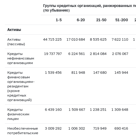
Группы кредитных организаций, ранжированных п
(по убыванию)
1-5
6-20
21-50
51-200
Активы
Активы
44 715 225
17 010 684
8 535 625
7 622 110
1
(пассивы)
Кредиты
19 737 797
6 224 561
2 814 084
2 076 067
нефинансовым
организациям
Кредиты
1 539 456
811 948
147 680
145 944
финансовым
организациям-
резидентам
(кроме
кредитных
организаций)
Кредиты
6 439 160
1 509 667
1 238 251
1 309 648
физическим
лицам
Необеспеченные
3 009 292
1 006 302
719 949
690 416
потребительские