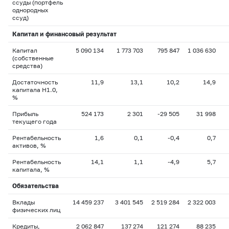
ссуды (портфель
однородных
ссуд)
Капитал и финансовый результат
Капитал
5 090 134
1 773 703
795 847
1 036 630
(собственные
средства)
Достаточность
11,9
13,1
10,2
14,9
капитала H1.0,
%
Прибыль
524 173
2 301
-29 505
31 998
текущего года
Рентабельность
1,6
0,1
-0,4
0,7
активов, %
Рентабельность
14,1
1,1
-4,9
5,7
капитала, %
Обязательства
Вклады
14 459 237
3 401 545
2 519 284
2 322 003
физических лиц
Кредиты,
2 062 847
137 274
121 274
88 235