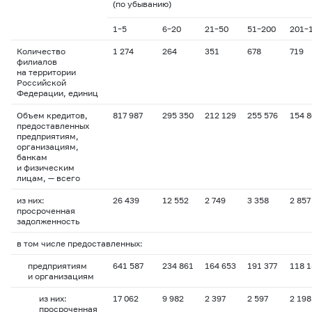
(по убыванию)
1–5
6–20
21–50
51–200
201–
Количество
1 274
264
351
678
719
филиалов
на территории
Российской
Федерации, единиц
Объем кредитов,
817 987
295 350
212 129
255 576
154 
предоставленных
предприятиям,
организациям,
банкам
и физическим
лицам, — всего
из них:
26 439
12 552
2 749
3 358
2 857
просроченная
задолженность
в том числе предоставленных:
предприятиям
641 587
234 861
164 653
191 377
118 
и организациям
из них:
17 062
9 982
2 397
2 597
2 198
просроченная