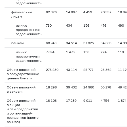
задолженность
физическим
62 326
14 867
4 459
20 337
18 84
лицам
из них:
710
434
156
476
490
просроченная
задолженность
банкам
68 748
34 514
37 025
34 603
14 00
из них:
7 694
1 476
158
224
119
просроченная
задолженность
Объем вложений
276 230
43 114
25 777
23 362
11 17
в государственные
ценные бумаги
Объем вложений
18 298
39 432
24 980
55 278
49 42
в векселя
Объем вложений
16 106
17 239
9 011
4 754
1 874
в акции
и паи предприятий
и организаций-
резидентов (кроме
банков)