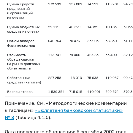
Сумма средств
172 539
137 082
74 151
113 201
94 75
предприятий
и организаций
на счетах
Сумма бюджетных
22 119
46 329
14 759
10 185
5 055
средств на счетах
Объем вкладов
640 764
70 476
35 905
58 850
51 11
физических лиц
Стоимость
113 741
79 400
46 985
55 400
32 17
обращающихся
на рынке долговых
обязательств
Собственные
227 258
-13 013
75 638
119 937
99 47
средства (капитал)
Всего активов
1 539 354
715 015
410 201
529 572
379 3
Примечание. См. «Методологические комментарии
к таблицам»
«Бюллетеня банковской статистики»
№ 8
(Таблица 4.1.5).
Дата последнего обновления: 5 сентября 2002 года.