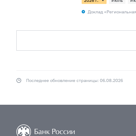
Июль
И
в мае 2024 г.
в апреле
Доклад «Региональная
в декабре 2023 г.
в н
в июле 2023 г.
в июне
в феврале 2023 г.
в я
в сентябре 2022 г.
в 
в апреле 2022 г.
в мар
в ноябре 2021 г.
в ок
в июне 2021 г.
в мае 
Последнее обновление страницы: 06.08.2026
в январе 2021 г.
в де
в августе 2020 г.
в и
в марте 2020 г.
в фев
в январе-октябре 2019 г
в январе-июле 2019 г.
в январе-апреле 2019 г.