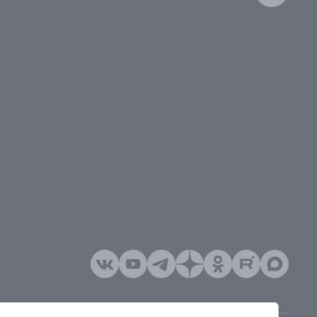
тябрь
 январь–июнь
густ
.: февраль
тябрь
 г.: март
ябрь
015 г.: апрель
 г.: ноябрь
2014 г.: май
ь
ь
13 г.: январь