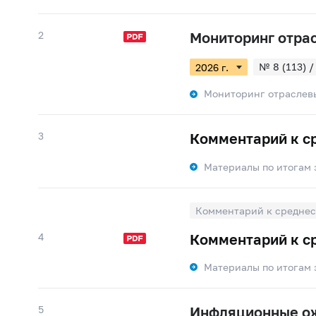
2
Мониторинг отра
№ 8 (113) /
№ 5 (110) /
Мониторинг отраслев
№ 2 (107) /
3
Комментарий к с
Материалы по итогам 
Комментарий к среднес
4
Комментарий к с
Материалы по итогам 
5
Инфляционные ож