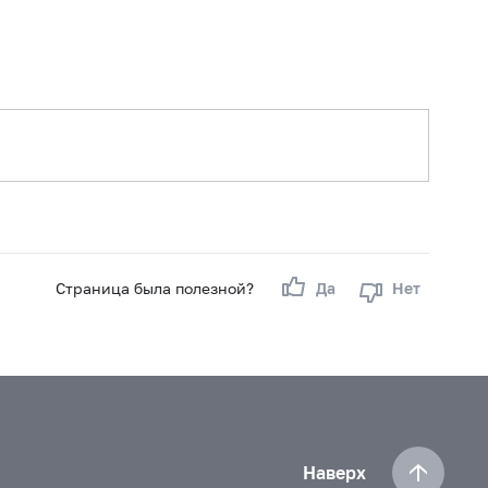
 г.
сте 2023 г.
ре 2022 г.
г.
2021 г.
 2021 г.
.
Страница была полезной?
Да
Нет
бре 2020 г.
2019 г.
Наверх