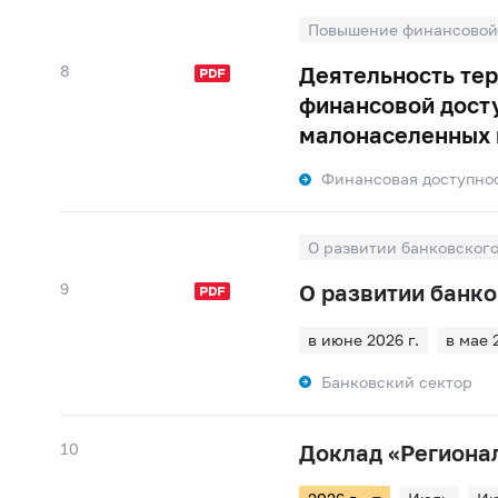
Повышение финансовой 
8
Деятельность те
финансовой досту
малонаселенных и
Финансовая доступно
О развитии банковског
9
О развитии банк
в июне 2026 г.
в мае 
в январе 2026 г.
в де
Банковский сектор
в августе 2025 г.
в ию
в марте 2025 г.
в фев
10
Доклад «Региона
в октябре 2024 г.
в с