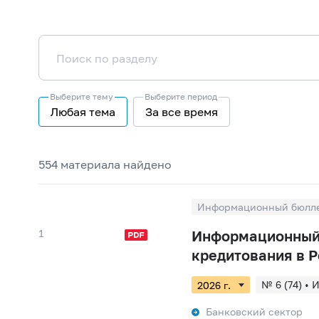
Выберите тему
Выберите период
Любая тема
За все время
554 материалa найдено
Информационный бюллет
1
Информационный 
кредитования в Р
№ 6 (74) • 
№ 3 (71) • 
Банковский сектор