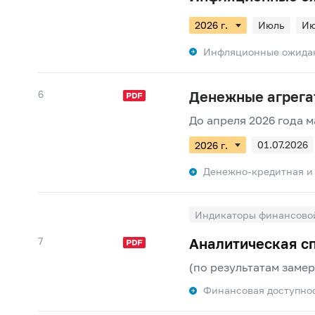
Июль
И
Инфляционные ожида
6
Денежные агрега
До апреля 2026 года 
01.07.2026
01.01.2026
Денежно-кредитная и
Индикаторы финансовой
7
Аналитическая сп
(по результатам замер
Финансовая доступно