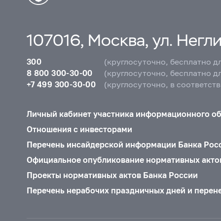
в 2018 г. и в январе 2019
2018 г.: январь–сентябр
107016, Москва, ул. Неглин
2018 г.: май
2018 г.: 
2017 г.: декабрь
2017 
300
(круглосуточно, бесплатно д
2017 г.: июль
2017 г.:
8 800 300-30-00
(круглосуточно, бесплатно д
+7 499 300-30-00
(круглосуточно, в соответст
2017 г.: январь
2016 г
2016 г.: август
2016 г
Личный кабинет участника информационного о
2016 г.: февраль
2016
Отношения с инвесторами
2015 г.: сентябрь
2015
Перечень инсайдерской информации Банка Рос
2015 г.: март
2015 г.:
Официальное опубликование нормативных акто
2014 г.: октябрь
2014 
Проекты нормативных актов Банка России
2014 г.: апрель
2014 г
Перечень нерабочих праздничных дней и перен
2013 г.: ноябрь
2013 г
2013 г.: июнь
2013 г.: