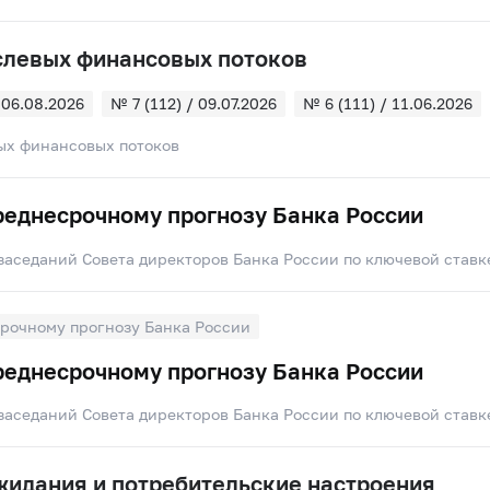
слевых финансовых потоков
 06.08.2026
№ 7 (112) / 09.07.2026
№ 6 (111) / 11.06.2026
 07.05.2026
№ 4 (109) / 09.04.2026
№ 3 (108) / 05.03.2026
ых финансовых потоков
 05.02.2026
№ 1 (106) / 15.01.2026
реднесрочному прогнозу Банка России
заседаний Совета директоров Банка России по ключевой ставк
рочному прогнозу Банка России
реднесрочному прогнозу Банка России
заседаний Совета директоров Банка России по ключевой ставк
идания и потребительские настроения