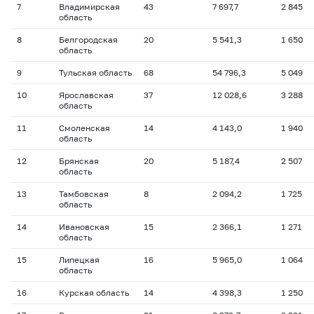
7
Владимирская
43
7 697,7
2 845
область
8
Белгородская
20
5 541,3
1 650
область
9
Тульская область
68
54 796,3
5 049
10
Ярославская
37
12 028,6
3 288
область
11
Смоленская
14
4 143,0
1 940
область
12
Брянская
20
5 187,4
2 507
область
13
Тамбовская
8
2 094,2
1 725
область
14
Ивановская
15
2 366,1
1 271
область
15
Липецкая
16
5 965,0
1 064
область
16
Курская область
14
4 398,3
1 250