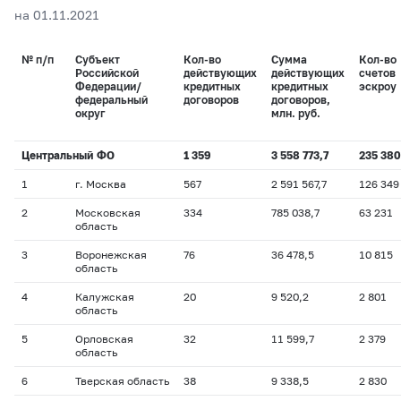
на 01.11.2021
№ п/п
Субъект
Кол-во
Сумма
Кол-во
Российской
действующих
действующих
счетов
Федерации/
кредитных
кредитных
эскроу
федеральный
договоров
договоров,
округ
млн. руб.
Центральный ФО
1 359
3 558 773,7
235 380
1
г. Москва
567
2 591 567,7
126 349
2
Московская
334
785 038,7
63 231
область
3
Воронежская
76
36 478,5
10 815
область
4
Калужская
20
9 520,2
2 801
область
5
Орловская
32
11 599,7
2 379
область
6
Тверская область
38
9 338,5
2 830