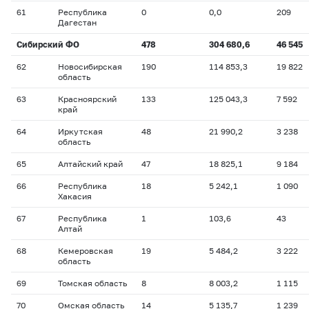
61
Республика
0
0,0
209
Дагестан
Сибирский ФО
478
304 680,6
46 545
62
Новосибирская
190
114 853,3
19 822
область
63
Красноярский
133
125 043,3
7 592
край
64
Иркутская
48
21 990,2
3 238
область
65
Алтайский край
47
18 825,1
9 184
66
Республика
18
5 242,1
1 090
Хакасия
67
Республика
1
103,6
43
Алтай
68
Кемеровская
19
5 484,2
3 222
область
69
Томская область
8
8 003,2
1 115
70
Омская область
14
5 135,7
1 239