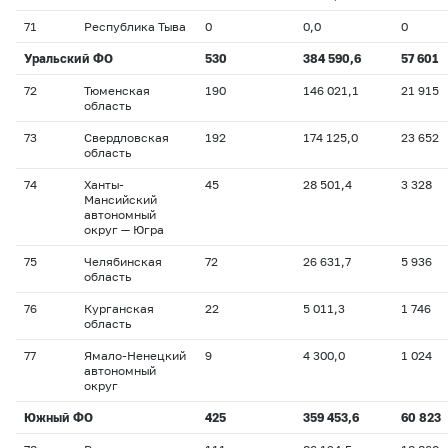
71
Республика Тыва
0
0,0
0
Уральский ФО
530
384 590,6
57 601
72
Тюменская
190
146 021,1
21 915
область
73
Свердловская
192
174 125,0
23 652
область
74
Ханты-
45
28 501,4
3 328
Мансийский
автономный
округ — Югра
75
Челябинская
72
26 631,7
5 936
область
76
Курганская
22
5 011,3
1 746
область
77
Ямало-Ненецкий
9
4 300,0
1 024
автономный
округ
Южный ФО
425
359 453,6
60 823