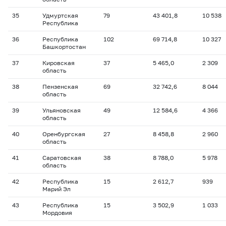
35
Удмуртская
79
43 401,8
10 538
Республика
36
Республика
102
69 714,8
10 327
Башкортостан
37
Кировская
37
5 465,0
2 309
область
38
Пензенская
69
32 742,6
8 044
область
39
Ульяновская
49
12 584,6
4 366
область
40
Оренбургская
27
8 458,8
2 960
область
41
Саратовская
38
8 788,0
5 978
область
42
Республика
15
2 612,7
939
Марий Эл
43
Республика
15
3 502,9
1 033
Мордовия