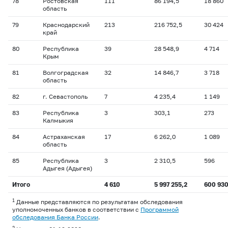
78
Ростовская
111
86 194,5
18 860
область
79
Краснодарский
213
216 752,5
30 424
край
80
Республика
39
28 548,9
4 714
Крым
81
Волгоградская
32
14 846,7
3 718
область
82
г. Севастополь
7
4 235,4
1 149
83
Республика
3
303,1
273
Калмыкия
84
Астраханская
17
6 262,0
1 089
область
85
Республика
3
2 310,5
596
Адыгея (Адыгея)
Итого
4 610
5 997 255,2
600 93
1
Данные представляются по результатам обследования
уполномоченных банков в соответствии с
Программой
обследования Банка России
.
2