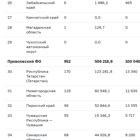
26
Забайкальский
6
1 986,2
465
край
27
Камчатский край
0
0,0
0
28
Магаданская
1
129,7
0
область
29
Чукотский
0
0,0
0
автономный
округ
Приволжский ФО
952
506 218,8
100 045
30
Республика
170
123 281,8
13 340
Татарстан
(Татарстан)
31
Нижегородская
129
82 548,1
12 939
область
32
Пермский край
99
52 844,6
13 355
33
Чувашская
55
15 346,3
5 717
Республика —
Чувашия
34
Самарская
68
44 926,8
8 200
область