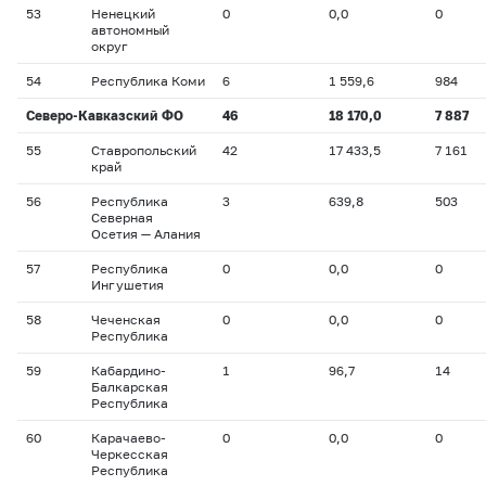
53
Ненецкий
0
0,0
0
автономный
округ
54
Республика Коми
6
1 559,6
984
Северо-Кавказский ФО
46
18 170,0
7 887
55
Ставропольский
42
17 433,5
7 161
край
56
Республика
3
639,8
503
Северная
Осетия — Алания
57
Республика
0
0,0
0
Ингушетия
58
Чеченская
0
0,0
0
Республика
59
Кабардино-
1
96,7
14
Балкарская
Республика
60
Карачаево-
0
0,0
0
Черкесская
Республика