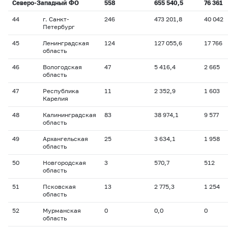
Северо-Западный ФО
558
655 540,5
76 361
44
г. Санкт-
246
473 201,8
40 042
Петербург
45
Ленинградская
124
127 055,6
17 766
область
46
Вологодская
47
5 416,4
2 665
область
47
Республика
11
2 352,9
1 603
Карелия
48
Калининградская
83
38 974,1
9 577
область
49
Архангельская
25
3 634,1
1 958
область
50
Новгородская
3
570,7
512
область
51
Псковская
13
2 775,3
1 254
область
52
Мурманская
0
0,0
0
область