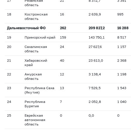
17
Рязанская
21
8 372,7
3 391
область
18
Костромская
16
2 639,9
995
область
Дальневосточный ФО
262
209 827,2
16 288
19
Приморский край
159
143 750,1
8 517
20
Сахалинская
24
27 627,6
1 157
область
21
Хабаровский
40
23 613,0
2 368
край
22
Амурская
12
3 138,4
1 198
область
23
Республика Саха
13
7 529,5
1 543
(Якутия)
24
Республика
7
2 052,8
1 040
Бурятия
25
Еврейская
0
0,0
0
автономная
область