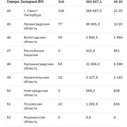
Северо-Западный ФО
318
383 657,1
46 256
44
г. Санкт-
126
266 687,0
21 256
Петербург
45
Ленинградская
77
86 905,3
13 233
область
46
Вологодская
30
2 890,5
1 994
область
47
Республика
4
415,8
951
Карелия
48
Калининградская
53
21 936,0
5 598
область
49
Архангельская
12
2 107,8
1 142
область
50
Новгородская
3
589,2
608
область
51
Псковская
10
1 292,9
633
область
52
Мурманская
0
0,0
0
область