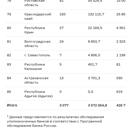
78
Ростовская
82
55 524,5
15 004
область
79
Краснодарский
150
132 115,7
25 803
край
80
Республика
27
22 169,5
4 351
Крым
81
Волгоградская
24
8 853,7
2 323
область
82
г. Севастополь
7
4 806,0
1 199
83
Республика
5
401,7
81
Калмыкия
84
Астраханская
13
3 701,3
590
область
85
Республика
0
0,0
619
Адыгея (Адыгея)
Итого
3 077
3 572 054,8
426 758
1
Данные представляются по результатам обследования
уполномоченных банков в соответствии с Программой
обследования Банка России.