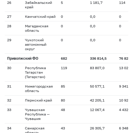
26
Забайкальский
5
1 181,7
114
край
27
Камчатский край
0
0,0
0
28
Магаданская
0
0,0
0
область
29
Чукотский
0
0,0
0
автономный
округ
Приволжский ФО
682
336 814,5
76 821
30
Республика
119
83 807,0
13 020
Татарстан
(Татарстан)
31
Нижегородская
85
50 577,1
9 341
область
32
Пермский край
80
42 205,1
10 924
33
Чувашская
48
12 067,4
4 432
Республика —
Чувашия
34
Самарская
43
26 305,7
6 348
область