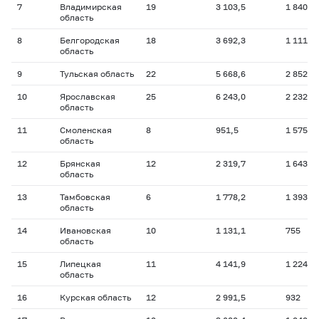
7
Владимирская
19
3 103,5
1 840
область
8
Белгородская
18
3 692,3
1 111
область
9
Тульская область
22
5 668,6
2 852
10
Ярославская
25
6 243,0
2 232
область
11
Смоленская
8
951,5
1 575
область
12
Брянская
12
2 319,7
1 643
область
13
Тамбовская
6
1 778,2
1 393
область
14
Ивановская
10
1 131,1
755
область
15
Липецкая
11
4 141,9
1 224
область
16
Курская область
12
2 991,5
932