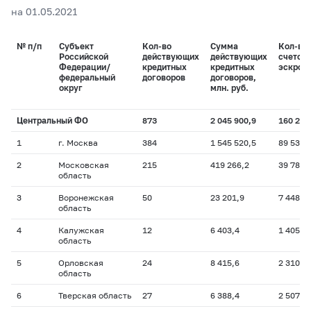
на 01.05.2021
№ п/п
Субъект
Кол-во
Сумма
Кол-во
Российской
действующих
действующих
счетов
Федерации/
кредитных
кредитных
эскроу
федеральный
договоров
договоров,
округ
млн. руб.
Центральный ФО
873
2 045 900,9
160 294
1
г. Москва
384
1 545 520,5
89 535
2
Московская
215
419 266,2
39 784
область
3
Воронежская
50
23 201,9
7 448
область
4
Калужская
12
6 403,4
1 405
область
5
Орловская
24
8 415,6
2 310
область
6
Тверская область
27
6 388,4
2 507