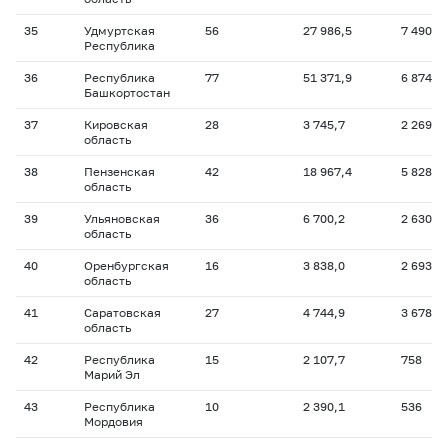
35
Удмуртская
56
27 986,5
7 490
Республика
36
Республика
77
51 371,9
6 874
Башкортостан
37
Кировская
28
3 745,7
2 269
область
38
Пензенская
42
18 967,4
5 828
область
39
Ульяновская
36
6 700,2
2 630
область
40
Оренбургская
16
3 838,0
2 693
область
41
Саратовская
27
4 744,9
3 678
область
42
Республика
15
2 107,7
758
Марий Эл
43
Республика
10
2 390,1
536
Мордовия