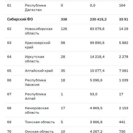
61
Республика
0
0,0
164
Дагестан
Сибирский ФО
338
230 419,2
33 915
62
Новосибирская
126
83 079,6
14 294
область
63
Красноярский
98
99 890,6
5 882
край
64
Иркутская
28
14 218,4
2 278
область
65
Алтайский край
35
15 077,4
7 081
66
Республика
18
5 096,6
1 039
Хакасия
67
Республика
1
53,0
17
Алтай
68
Кемеровская
17
4 869,5
2 153
область
69
Томская область
5
3 866,8
441
70
Омская область
10
4 267,2
730