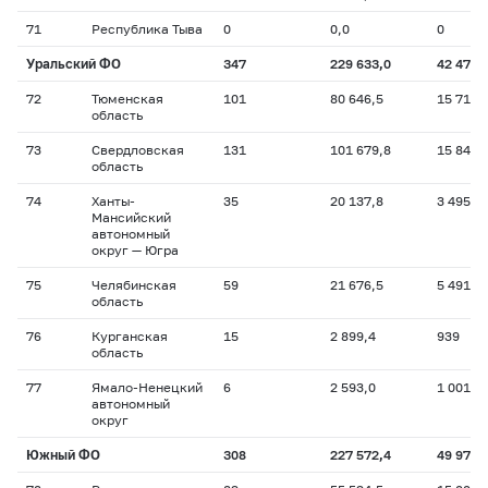
71
Республика Тыва
0
0,0
0
Уральский ФО
347
229 633,0
42 477
72
Тюменская
101
80 646,5
15 710
область
73
Свердловская
131
101 679,8
15 841
область
74
Ханты-
35
20 137,8
3 495
Мансийский
автономный
округ — Югра
75
Челябинская
59
21 676,5
5 491
область
76
Курганская
15
2 899,4
939
область
77
Ямало-Ненецкий
6
2 593,0
1 001
автономный
округ
Южный ФО
308
227 572,4
49 970