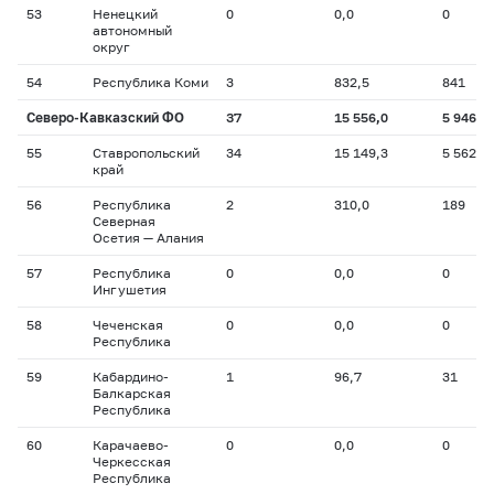
53
Ненецкий
0
0,0
0
автономный
округ
54
Республика Коми
3
832,5
841
Северо-Кавказский ФО
37
15 556,0
5 946
55
Ставропольский
34
15 149,3
5 562
край
56
Республика
2
310,0
189
Северная
Осетия — Алания
57
Республика
0
0,0
0
Ингушетия
58
Чеченская
0
0,0
0
Республика
59
Кабардино-
1
96,7
31
Балкарская
Республика
60
Карачаево-
0
0,0
0
Черкесская
Республика