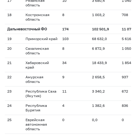
17
Рязанская
10
3 680,4
1 040
область
18
Костромская
8
1 003,2
708
область
Дальневосточный ФО
174
102 501,9
11 079
19
Приморский край
103
68 632,0
5 616
20
Сахалинская
8
6 872,9
1 050
область
21
Хабаровский
34
18 433,9
1 854
край
22
Амурская
9
2 658,5
937
область
23
Республика Саха
11
3 340,2
672
(Якутия)
24
Республика
4
1 382,6
836
Бурятия
25
Еврейская
0
0,0
0
автономная
область