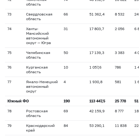
область
73
Свердловская
66
51 362,4
8 532
24
область
74
Ханты-
31
17 803,7
2 056
6 
Мансийский
автономный
округ — Югра
75
Челябинская
50
17 139,3
3 383
4 
область
76
Курганская
10
1 057,6
786
1 
область
77
Ямало-Ненецкий
4
1 930,8
581
1 
автономный
округ
Южный ФО
190
113 447,5
25 778
51
78
Ростовская
69
42 159,9
8 777
18
область
79
Краснодарский
84
53 290,1
11 838
22
край