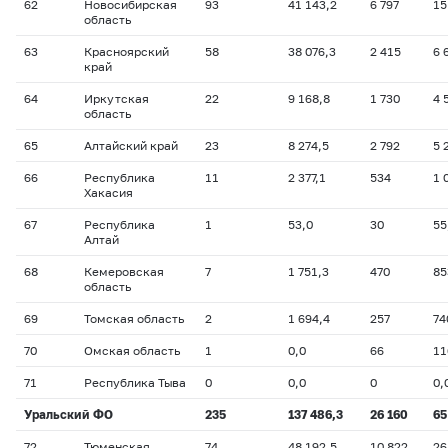
62
Новосибирская
93
41 143,2
6 797
15
область
63
Красноярский
58
38 076,3
2 415
6 
край
64
Иркутская
22
9 168,8
1 730
4 
область
65
Алтайский край
23
8 274,5
2 792
5 
66
Республика
11
2 377,1
534
1 
Хакасия
67
Республика
1
53,0
30
55
Алтай
68
Кемеровская
7
1 751,3
470
85
область
69
Томская область
2
1 694,4
257
74
70
Омская область
1
0,0
66
11
71
Республика Тыва
0
0,0
0
0,
Уральский ФО
235
137 486,3
26 160
65
72
Тюменская
74
48 192,5
10 822
26