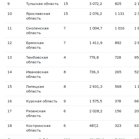
9
Тульская область
15
3 072,2
825
2 
10
Ярославская
15
2 076,2
1 131
2 
область
11
Смоленская
7
1 004,7
1 016
1 
область
12
Брянская
7
1 411,9
892
2 
область
13
Тамбовская
4
779,8
728
95
область
14
Ивановская
8
736,3
265
52
область
15
Липецкая
8
2 931,3
568
1 
область
16
Курская область
9
1 575,5
378
66
17
Рязанская
6
2 028,2
156
20
область
18
Костромская
6
487,2
323
63
область