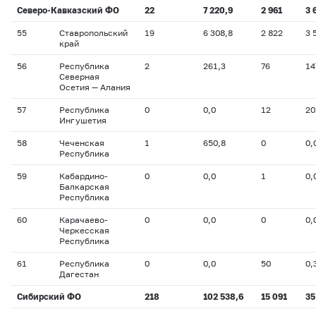
Северо-Кавказский ФО
22
7 220,9
2 961
3 
55
Ставропольский
19
6 308,8
2 822
3 
край
56
Республика
2
261,3
76
14
Северная
Осетия — Алания
57
Республика
0
0,0
12
20
Ингушетия
58
Чеченская
1
650,8
0
0,
Республика
59
Кабардино-
0
0,0
1
0,
Балкарская
Республика
60
Карачаево-
0
0,0
0
0,
Черкесская
Республика
61
Республика
0
0,0
50
0,
Дагестан
Сибирский ФО
218
102 538,6
15 091
35