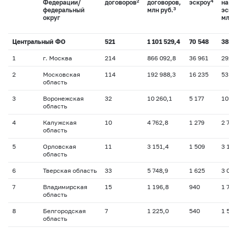
2
4
Федерации/
договоров
договоров,
эскроу
на
3
федеральный
млн руб.
эс
округ
мл
Центральный ФО
521
1 101 529,4
70 548
38
1
г. Москва
214
866 092,8
36 961
29
2
Московская
114
192 988,3
16 235
53
область
3
Воронежская
32
10 260,1
5 177
10
область
4
Калужская
10
4 762,8
1 279
2 
область
5
Орловская
11
3 151,4
1 509
3 
область
6
Тверская область
33
5 748,9
1 625
3 
7
Владимирская
15
1 196,8
940
1 
область
8
Белгородская
7
1 225,0
540
1 
область