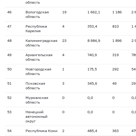
область
46
Вологодская
19
1 662,1
1 186
2 
область
47
Республика
4
353,4
810
1 
Карелия
48
Калининградская
23
8 984,9
1 896
2 
область
49
Архангельская
4
740,9
319
78
область
50
Новгородская
1
175,5
292
54
область
51
Псковская
3
345,6
49
29
область
52
Мурманская
0
0,0
0
0,
область
53
Ненецкий
0
0,0
0
0,
автономный
округ
54
Республика Коми
2
485,4
363
47