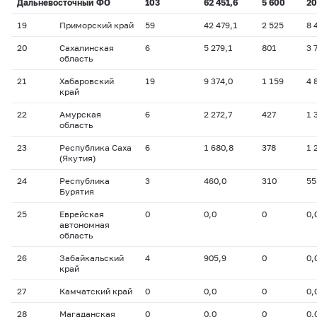
Дальневосточный ФО
103
62 451,6
5 600
20
19
Приморский край
59
42 479,1
2 525
8 
20
Сахалинская
6
5 279,1
801
3 
область
21
Хабаровский
19
9 374,0
1 159
4 
край
22
Амурская
6
2 272,7
427
1 
область
23
Республика Саха
6
1 680,8
378
1 
(Якутия)
24
Республика
3
460,0
310
55
Бурятия
25
Еврейская
0
0,0
0
0,
автономная
область
26
Забайкальский
4
905,9
0
0,
край
27
Камчатский край
0
0,0
0
0,
28
Магаданская
0
0,0
0
0,