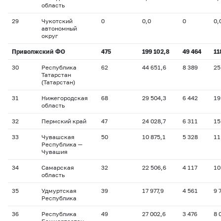
область
29
Чукотский
0
0,0
0
0,
автономный
округ
Приволжский ФО
475
199 102,8
49 464
11
30
Республика
62
44 651,6
8 389
25
Татарстан
(Татарстан)
31
Нижегородская
68
29 504,3
6 442
19
область
32
Пермский край
47
24 028,7
6 311
15
33
Чувашская
50
10 875,1
5 328
11
Республика —
Чувашия
34
Самарская
32
22 506,6
4 117
10
область
35
Удмуртская
39
17 977,9
4 561
9 
Республика
36
Республика
49
27 002,6
3 476
8 