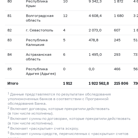
80
Республика
10
9 342,3
1 872
4 
Крым
81
Волгоградская
12
4 608,4
1 680
3 
область
82
г. Севастополь
4
2 073,0
607
1 
83
Республика
5
478,8
245
51
Калмыкия
84
Астраханская
6
1 495,0
293
73
область
85
Республика
0
0,0
466
56
Адыгея (Адыгея)
Итого
1 912
1 922 562,8
215 806
73
1
Данные представляются по результатам обследования
уполномоченных банков в соответствии с Программой
обследования Банка.
2
Включает договоры, которые прекратили действовать
(в том числе исполнены).
3
Включает суммы по договорам, которые прекратили действовать
(в том числе исполнены).
4
Включает «раскрытые» счета эскроу.
5
Включает суммы средств, перечисленных с «раскрытых» счетов