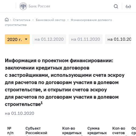
Статистика
Банковский сектор
Финансирование долевого
строительства
на 01.12.2020
на 01.11.2020
на 01.10.202
Информация о проектном финансировании:
заключении кредитных договоров
с застройщиками, использующими счета эскроу
для расчетов по договорам участия в долевом
строительстве, и открытии счетов эскроу
для расчетов по договорам участия в долевом
1
строительстве
на 01.10.2020
№
Субъект
Кол-во
Сумма
Кол-во
Ос
п/п
Российской
кредитных
кредитных
счетов
ср