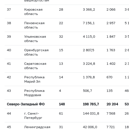
Башкортостан
37
Кировская
28
3 366,2
2 066
3 
область
38
Пензенская
22
7 156,1
2 957
5 
область
39
Ульяновская
32
4 115,0
1 847
3 
область
40
Оренбургская
15
2 807,5
1 763
2 
область
41
Саратовская
13
3 224,8
1 402
2 
область
42
Республика
14
1 379,8
670
1 
Марий Эл
43
Республика
4
506,7
135
46
Мордовия
Северо-Западный ФО
148
198 785,7
20 204
53
44
г. Санкт-
61
144 031,8
7 568
26
Петербург
45
Ленинградская
31
42 006,0
7 721
18