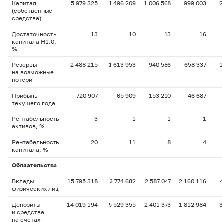
Капитал
5 979 325
1 496 209
1 006 568
999 003
(собственные
средства)
Достаточность
13
10
13
16
капитала H1.0,
%
Резервы
2 488 215
1 613 953
940 586
658 337
на возможные
потери
Прибыль
720 907
65 909
153 210
46 687
текущего года
Рентабельность
3
1
1
1
активов, %
Рентабельность
20
11
8
4
капитала, %
Обязательства
Вклады
15 795 318
3 774 682
2 587 047
2 160 116
физических лиц
Депозиты
14 019 194
5 529 355
2 401 373
1 812 984
и средства
на счетах