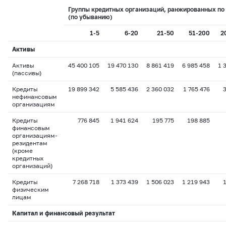
Группы кредитных организаций, ранжированных по
(по убыванию)
1-5
6-20
21-50
51-200
2
Активы
Активы
45 400 105
19 470 130
8 861 419
6 985 458
1 
(пассивы)
Кредиты
19 899 342
5 585 436
2 360 032
1 765 476
нефинансовым
организациям
Кредиты
776 845
1 941 624
195 775
198 885
финансовым
организациям-
резидентам
(кроме
кредитных
организаций)
Кредиты
7 268 718
1 373 439
1 506 023
1 219 943
физическим
лицам
Капитал и финансовый результат