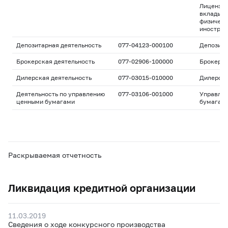
Лицензия
вклады д
физическ
иностран
Депозитарная деятельность
077-04123-000100
Депозита
Брокерская деятельность
077-02906-100000
Брокерс
Дилерская деятельность
077-03015-010000
Дилерск
Деятельность по управлению
077-03106-001000
Управле
ценными бумагами
бумагам
Раскрываемая отчетность
Ликвидация кредитной организации
11.03.2019
Сведения о ходе конкурсного производства