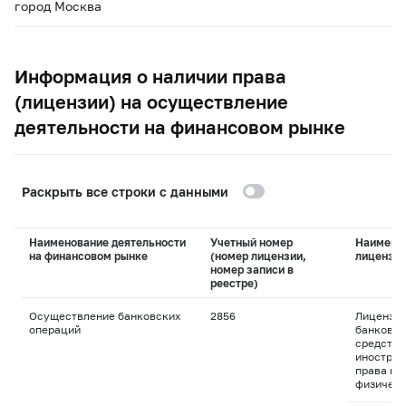
город Москва
Информация о наличии права
(лицензии) на осуществление
деятельности на финансовом рынке
Раскрыть все строки с данными
Наименование деятельности
Учетный номер
Наимено
на финансовом рынке
(номер лицензии,
лицензи
номер записи в
реестре)
Осуществление банковских
2856
Лицензия
операций
банковск
средства
иностран
права пр
физическ