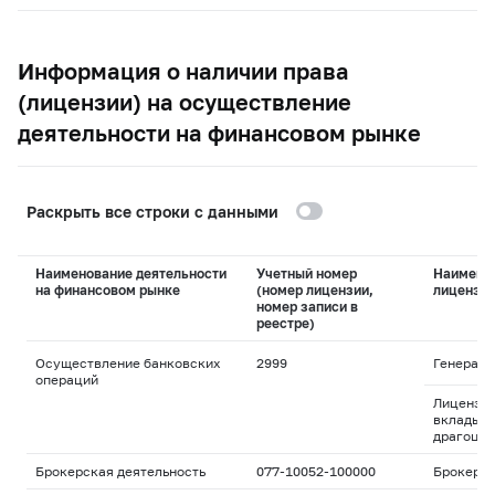
Информация о наличии права
(лицензии) на осуществление
деятельности на финансовом рынке
Раскрыть все строки с данными
Наименование деятельности
Учетный номер
Наимено
на финансовом рынке
(номер лицензии,
лицензи
номер записи в
реестре)
Осуществление банковских
2999
Генераль
операций
Лицензия
вклады и
драгоцен
Брокерская деятельность
077-10052-100000
Брокерс