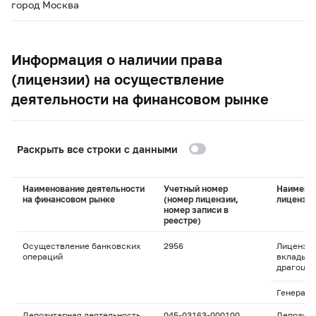
город Москва
Информация о наличии права
(лицензии) на осуществление
деятельности на финансовом рынке
Раскрыть все строки с данными
Наименование деятельности
Учетный номер
Наимено
на финансовом рынке
(номер лицензии,
лицензи
номер записи в
реестре)
Осуществление банковских
2956
Лицензия
операций
вклады и
драгоцен
Генераль
Депозитарная деятельность
045-03163-000100
Депозита