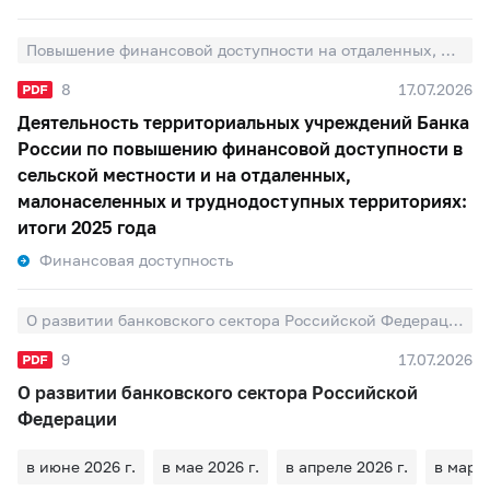
Повышение финансовой доступности на отдаленных, малонаселенных и труднодоступных территориях
8
17.07.2026
Деятельность территориальных учреждений Банка
России по повышению финансовой доступности в
сельской местности и на отдаленных,
малонаселенных и труднодоступных территориях:
итоги 2025 года
Финансовая доступность
О развитии банковского сектора Российской Федерации
9
17.07.2026
О развитии банковского сектора Российской
Федерации
в июне 2026 г.
в мае 2026 г.
в апреле 2026 г.
в марте