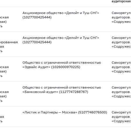
аудиторская
Акционерное общество «Делойт и Туш СНГ»
Саморегул
рская
(1027700425444)
аудиторов
вая)
«Содружес
ть
Акционерное общество «Делойт и Туш СНГ»
Саморегул
ированная
(1027700425444)
аудиторов
ая
«Содружес
ть
Общество с ограниченной ответственностью
Саморегул
рская
«Эдвайс Аудит» (1026000970225)
аудиторов
вая)
«Содружес
ть
Общество с ограниченной ответственностью
Саморегул
рская
«Банковский аудит» (1127747288767)
аудиторов
вая)
«Содружес
ть
«Листик и Партнеры — Москва» (5107746076500)
Саморегул
ая
аудиторов
ть
«Содружес