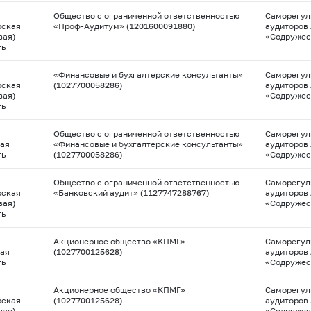
Общество с ограниченной ответственностью
Саморегул
рская
«Проф-Аудитум» (1201600091880)
аудиторов
вая)
«Содружес
ть
«Финансовые и бухгалтерские консультанты»
Саморегул
рская
(1027700058286)
аудиторов
вая)
«Содружес
ть
Общество с ограниченной ответственностью
Саморегул
ая
«Финансовые и бухгалтерские консультанты»
аудиторов
ть
(1027700058286)
«Содружес
Общество с ограниченной ответственностью
Саморегул
рская
«Банковский аудит» (1127747288767)
аудиторов
вая)
«Содружес
ть
Акционерное общество «КПМГ»
Саморегул
ая
(1027700125628)
аудиторов
ть
«Содружес
Акционерное общество «КПМГ»
Саморегул
рская
(1027700125628)
аудиторов
вая)
«Содружес