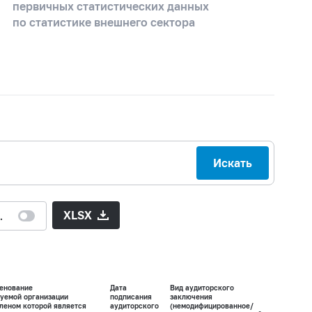
первичных статистических данных
по статистике внешнего сектора
Искать
XLSX
й лицензией
енование
Дата
Вид аудиторского
уемой организации
подписания
заключения
членом которой является
аудиторского
(немодифицированное/