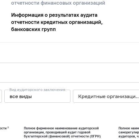
отчетности финансовых организаций
Информация о результатах аудита
отчетности кредитных организаций,
банковских групп
Вид аудиторского заключения
низации
все виды
Кредитные организации с отозванно
2
ности
Полное фирменное наименование аудиторской
Полное наим
организации, проводившей аудит годовой
саморегулир
бухгалтерской (финансовой) отчетности (ОГРН)
аудиторов, 