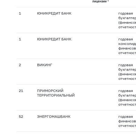
1
лицензии
1
ЮНИКРЕДИТ БАНК
годовая
бухгалте
(финансо
отчетнос
1
ЮНИКРЕДИТ БАНК
годовая
консолид
финансов
отчетнос
2
ВИКИНГ
годовая
бухгалте
(финансо
отчетнос
21
ПРИМОРСКИЙ
годовая
ТЕРРИТОРИАЛЬНЫЙ
бухгалте
(финансо
отчетнос
52
ЭНЕРГОМАШБАНК
годовая
финансов
отчетнос