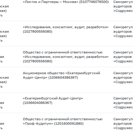
«Листик и Партнеры — Москва» (5107746076500)
Саморегул
рская
аудиторов
вая)
«Содружес
ть
«Исследования, консалтинг, аудит, разработки»
Саморегул
рская
(1027800556080)
аудиторов
вая)
«Содружес
ть
Общество с ограниченной ответственностью
Саморегул
ая
«Исследования, консалтинг, аудит, разработки»
аудиторов
ть
(1027800556080)
«Содружес
Акционерное общество «Екатеринбургский
Саморегул
рская
Аудит-Центр» (1036604386367)
аудиторов
вая)
«Содружес
ть
«Екатеринбургский Аудит-Центр»
Саморегул
ая
(1036604386367)
аудиторов
ть
«Содружес
Общество с ограниченной ответственностью
Саморегул
ая
«Проф-Аудитум» (1201600091880)
аудиторов
ть
«Содружес