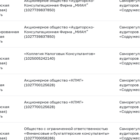
Акционерное общество «Аудиторско-
Саморегул
рская
Консультационная Фирма „МИАН“
аудиторов
вая)
(1027739837850)
«Содружес
ть
Акционерное общество «Аудиторско-
Саморегул
ированная
Консультационная Фирма „МИАН“
аудиторов
ая
(1027739837850)
«Содружес
ть
«Коллегия Налоговых Консультантов»
Саморегул
рская
(1025005242140)
аудиторов
вая)
«Содружес
ть
Акционерное общество «КПМГ»
Саморегул
ая
(1027700125628)
аудиторов
ть
«Содружес
Акционерное общество «КПМГ»
Саморегул
рская
(1027700125628)
аудиторов
вая)
«Содружес
ть
Общество с ограниченной ответственностью
Саморегул
рская
«Финансовые и бухгалтерские консультанты»
аудиторов
вая)
(1027700058286)
«Содружес