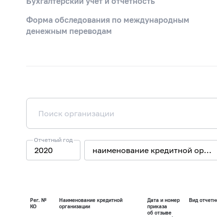
Бухгалтерский учет и отчетность
Форма обследования по международным
денежным переводам
Отчетный год
2020
наименование кредитной орга
Рег. №
Наименование кредитной
Дата и номер
Вид отчет
КО
организации
приказа
об отзыве