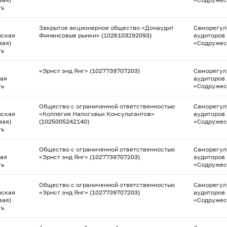
ть
Закрытое акционерное общество «Донаудит
Саморегул
рская
Финансовые рынки» (1026103292093)
аудиторов
вая)
«Содружес
ть
«Эрнст энд Янг» (1027739707203)
Саморегул
ая
аудиторов
ть
«Содружес
Общество с ограниченной ответственностью
Саморегул
рская
«Коллегия Налоговых Консультантов»
аудиторов
вая)
(1025005242140)
«Содружес
ть
Общество с ограниченной ответственностью
Саморегул
ая
«Эрнст энд Янг» (1027739707203)
аудиторов
ть
«Содружес
Общество с ограниченной ответственностью
Саморегул
рская
«Эрнст энд Янг» (1027739707203)
аудиторов
вая)
«Содружес
ть