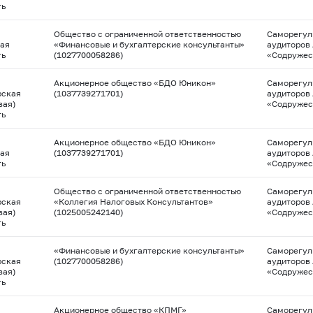
ть
Общество с ограниченной ответственностью
Саморегул
ая
«Финансовые и бухгалтерские консультанты»
аудиторов
ть
(1027700058286)
«Содружес
Акционерное общество «БДО Юникон»
Саморегул
рская
(1037739271701)
аудиторов
вая)
«Содружес
ть
Акционерное общество «БДО Юникон»
Саморегул
ая
(1037739271701)
аудиторов
ть
«Содружес
Общество с ограниченной ответственностью
Саморегул
рская
«Коллегия Налоговых Консультантов»
аудиторов
вая)
(1025005242140)
«Содружес
ть
«Финансовые и бухгалтерские консультанты»
Саморегул
рская
(1027700058286)
аудиторов
вая)
«Содружес
ть
Акционерное общество «КПМГ»
Саморегул